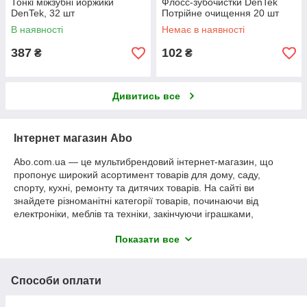
Тонкі міжзубні йоржики
Флосс-зубочистки DenTek
DenTek, 32 шт
Потрійне очищення 20 шт
В наявності
Немає в наявності
387
102
₴
₴
Дивитись все
Інтернет магазин Abo
Abo.com.ua — це мультибрендовий інтернет-магазин, що
пропонує широкий асортимент товарів для дому, саду,
спорту, кухні, ремонту та дитячих товарів. На сайті ви
знайдете різноманітні категорії товарів, починаючи від
електроніки, меблів та техніки, закінчуючи іграшками,
товарами для саду та побуту. Магазин ставить за мету
Показати все
зробити покупки максимально зручними для клієнтів,
пропонуючи сучасні та трендові продукти для різних потреб.
Abo.com.ua забезпечує легкий та інтуїтивний інтерфейс для
Способи оплати
покупок, акційні пропозиції та доставку по всій Україні.
Незалежно від того, чи шукаєте ви товари для свого будинку