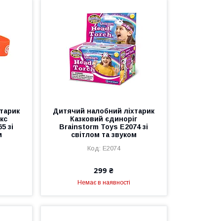
тарик
Дитячий налобний ліхтарик
кс
Казковий єдиноріг
5 зі
Brainstorm Toys E2074 зі
м
світлом та звуком
E2074
299 ₴
Немає в наявності