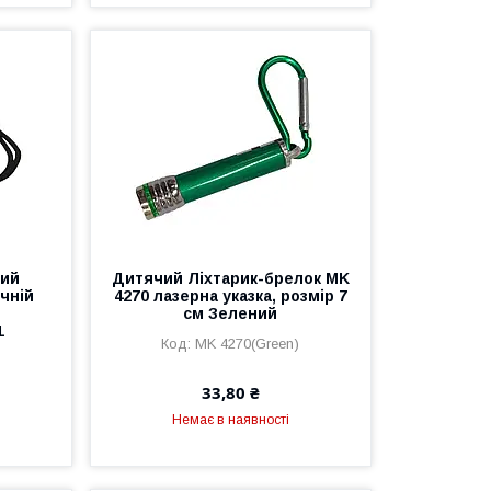
ний
Дитячий Ліхтарик-брелок MK
чній
4270 лазерна указка, розмір 7
м
см Зелений
1
MK 4270(Green)
33,80 ₴
Немає в наявності