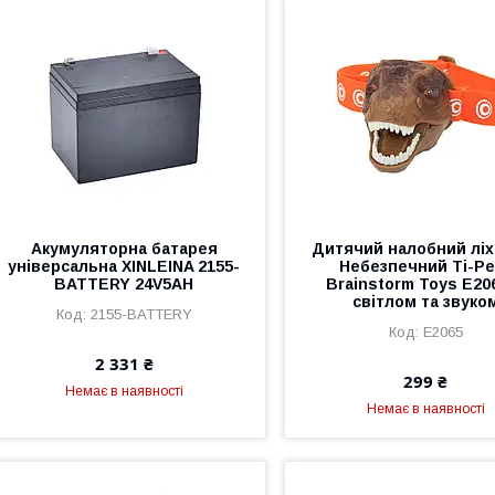
Акумуляторна батарея
Дитячий налобний ліх
універсальна XINLEINA 2155-
Небезпечний Ті-Ре
BATTERY 24V5AH
Brainstorm Toys E206
світлом та звуко
2155-BATTERY
E2065
2 331 ₴
299 ₴
Немає в наявності
Немає в наявності