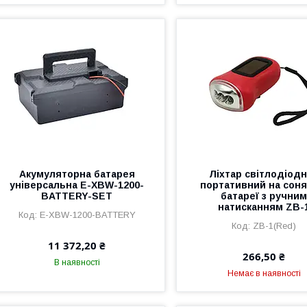
Акумуляторна батарея
Ліхтар світлодіод
універсальна E-XBW-1200-
портативний на соня
BATTERY-SET
батареї з ручни
натисканням ZB-
E-XBW-1200-BATTERY
ZB-1(Red)
11 372,20 ₴
266,50 ₴
В наявності
Немає в наявності