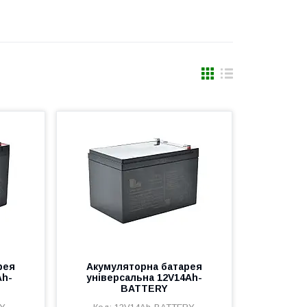
рея
Акумуляторна батарея
Ah-
універсальна 12V14Ah-
BATTERY