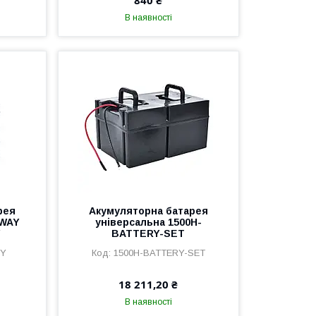
840 ₴
В наявності
рея
Акумуляторна батарея
 WAY
універсальна 1500H-
Y
BATTERY-SET
RY
1500H-BATTERY-SET
18 211,20 ₴
В наявності