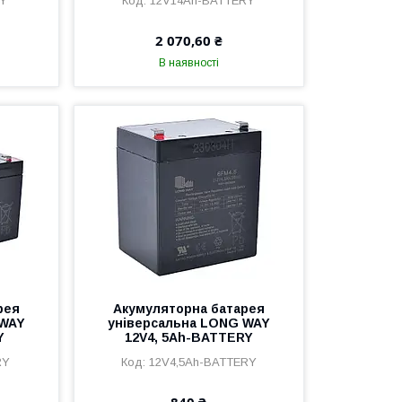
RY
12V14Ah-BATTERY
2 070,60 ₴
В наявності
рея
Акумуляторна батарея
 WAY
універсальна LONG WAY
Y
12V4, 5Ah-BATTERY
RY
12V4,5Ah-BATTERY