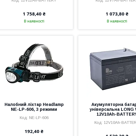
12V12Ah-BATTERY
12V7Ah-BATTE
1 758,40 ₴
1 073,80 ₴
В наявності
В наявності
Налобний ліхтар Headlamp
Акумуляторна бата
NE-LP-606, 3 режими
універсальна LONG
12V10Ah-BATTER
NE-LP-606
12V10Ah-BATTE
192,40 ₴