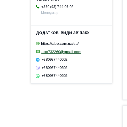
+380 (93) 744-06-02
Менеджер
https://abo.com.ua/ua/
abo732260@gmail.com
+380937440602
+380937440602
+380937440602