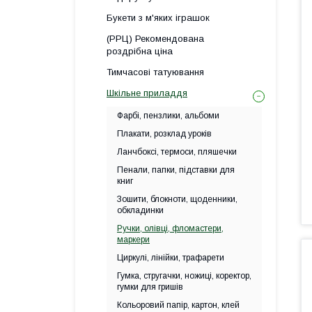
Букети з м'яких іграшок
(РРЦ) Рекомендована
роздрібна ціна
Тимчасові татуювання
Шкільне приладдя
Фарбі, пензлики, альбоми
Плакати, розклад уроків
Ланчбоксі, термоси, пляшечки
Пенали, папки, підставки для
книг
Зошити, блокноти, щоденники,
обкладинки
Ручки, олівці, фломастери,
маркери
Циркулі, лінійки, трафарети
Гумка, стругачки, ножиці, коректор,
гумки для гришів
Кольоровий папір, картон, клей