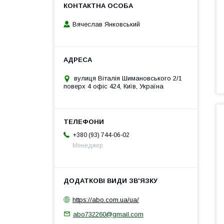
Вячеслав Янковський
вулиця Віталія Шимановського 2/1
поверх 4 офіс 424, Київ, Україна
+380 (93) 744-06-02
Менеджер
https://abo.com.ua/ua/
abo732260@gmail.com