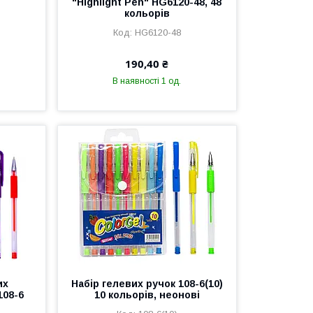
"Highlight Pen" HG6120-48, 48
кольорів
HG6120-48
190,40 ₴
В наявності 1 од.
их
Набір гелевих ручок 108-6(10)
108-6
10 кольорів, неонові