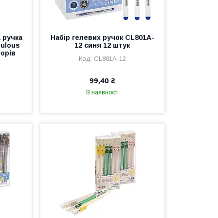
 ручка
Набір гелевих ручок CL801A-
ulous
12 синя 12 штук
ьорів
CL801A-12
99,40 ₴
В наявності