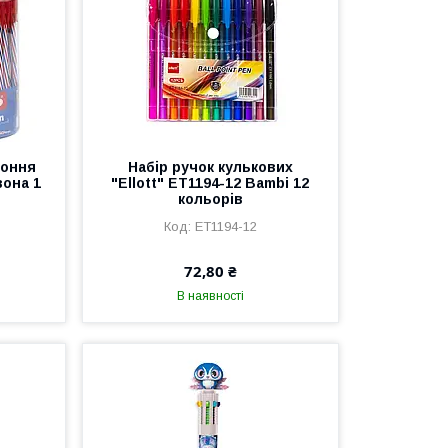
роння
Набір ручок кулькових
вона 1
"Ellott" ET1194-12 Bambi 12
кольорів
ET1194-12
72,80 ₴
В наявності