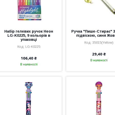
Набір гелевих ручок Неон
Ручка "Пише-Стирає" 3
LG-K0225, 9 кольорів в
підвіскою, синя Жо
упаковці
35015(Yellow)
LG-K0225
29,40 ₴
106,40 ₴
В наявності
В наявності