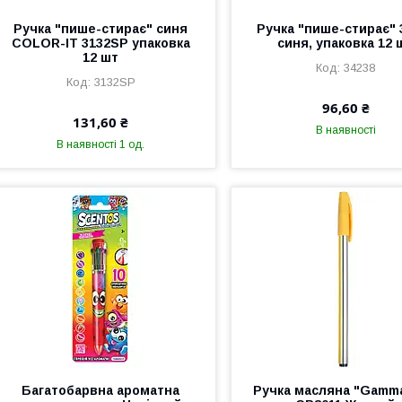
Ручка "пише-стирає" синя
Ручка "пише-стирає" 
COLOR-IT 3132SP упаковка
синя, упаковка 12 
12 шт
34238
3132SP
96,60 ₴
131,60 ₴
В наявності
В наявності 1 од.
Багатобарвна ароматна
Ручка масляна "Gamma