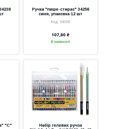
34238
Ручка "пише-стирає" 34256
шт
синя, упаковка 12 шт
34256
107,80 ₴
В наявності
" "С"
Набір гелевих ручок