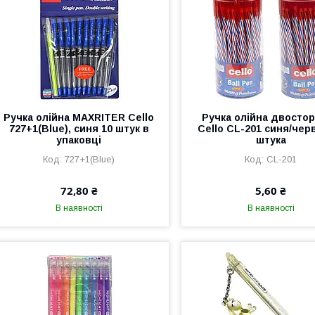
Ручка олійна MAXRITER Cello
Ручка олійна двосто
727+1(Blue), синя 10 штук в
Cello CL-201 синя/чер
упаковці
штука
727+1(Blue)
CL-201
72,80 ₴
5,60 ₴
В наявності
В наявності