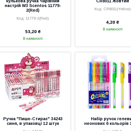
кулькова ручка Чарівний
CR8011 Жовтий
настрій W3 Scentos 11779-
CR8011(Yellow)
2(Red)
11779-2(Red)
4,20 ₴
В наявності
53,20 ₴
В наявності
Ручка "Пише-Стирає" 34243
Набір ручок гелев
синя, в упаковці 12 штук
неонових 6 кольорів 