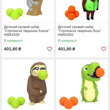
Дитячий ігровий набір
Дитячий ігровий набір
"Стріляюча тваринка Коала"
"Стріляюча тваринка Лось"
HW54329
HW54350
В наявності
В наявності
401,80
401,80
₴
₴