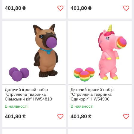
401,80
401,80
₴
₴
Дитячий ігровий набір
Дитячий ігровий набір
"Стріляюча тваринка
"Стріляюча тваринка
Сіамський кіт" HW54810
Єдиноріг" HW54906
В наявності
В наявності
401,80
401,80
₴
₴