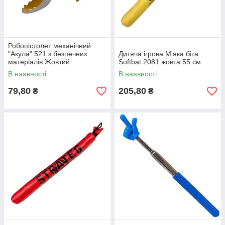
Робопістолет механічний
"Акула" 521 з безпечних
Дитяча ігрова М'яка біта
матеріалів Жовтий
Softbat 2081 жовта 55 см
В наявності
В наявності
79,80
205,80
₴
₴