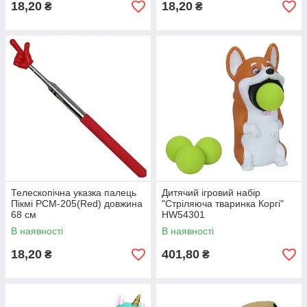
18,20
18,20
₴
₴
Телескопічна указка палець
Дитячий ігровий набір
Пікмі PCM-205(Red) довжина
"Стріляюча тваринка Коргі"
68 см
HW54301
В наявності
В наявності
18,20
401,80
₴
₴