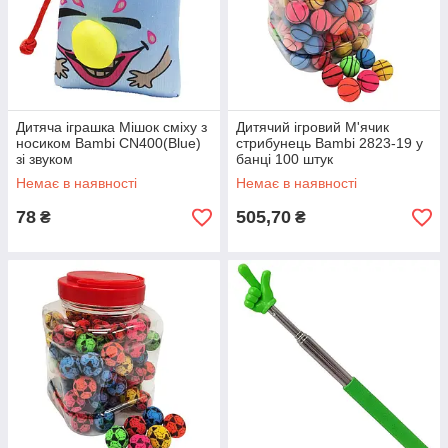
Дитяча іграшка Мішок сміху з
Дитячий ігровий М'ячик
носиком Bambi CN400(Blue)
стрибунець Bambi 2823-19 у
зі звуком
банці 100 штук
Немає в наявності
Немає в наявності
78
505,70
₴
₴