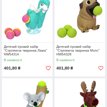
Дитячий ігровий набір
Дитячий ігровий набір
"Стріляюча тваринка Лама"
"Стріляюча тваринка Мопс"
HW54314
HW54328
В наявності
В наявності
401,80
401,80
₴
₴