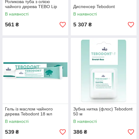
Роликова туба з олією
чайного дерева TEBO Lip
Диспенсер Tebodont
В наявності
В наявності
561
5 307
₴
₴
Гель із маслом чайного
Зубна нитка (флос) Tebodont
дерева Tebodont 18 мл
50 м
В наявності
В наявності
539
386
₴
₴