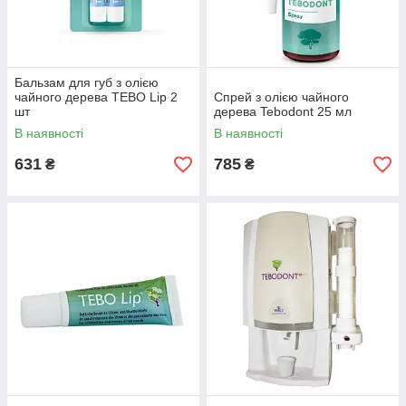
Бальзам для губ з олією
чайного дерева TEBO Lip 2
Спрей з олією чайного
шт
дерева Tebodont 25 мл
В наявності
В наявності
631
785
₴
₴