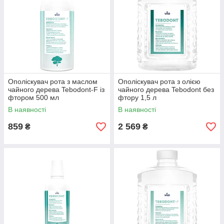
Ополіскувач рота з маслом
Ополіскувач рота з олією
чайного дерева Tebodont-F із
чайного дерева Tebodont без
фтором 500 мл
фтору 1,5 л
В наявності
В наявності
859
2 569
₴
₴