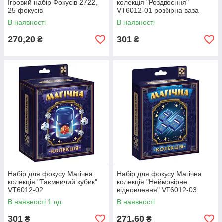
Ігровий набір Фокусів 2722,
колекція "Роздвоєння"
25 фокусів
VT6012-01 розбірна ваза
В наявності
В наявності
270,20
301
₴
₴
Набір для фокусу Магічна
Набір для фокусу Магічна
колекція "Таємничий кубик"
колекція "Неймовірне
VT6012-02
відновлення" VT6012-03
В наявності 1 од.
В наявності
301
271,60
₴
₴