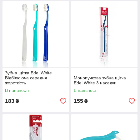
Зубна щітка Edel White
Відбілююча середня
Монопучкова зубна щітка
жорсткість
Edel White 3 насадки
В наявності
В наявності
183
155
₴
₴