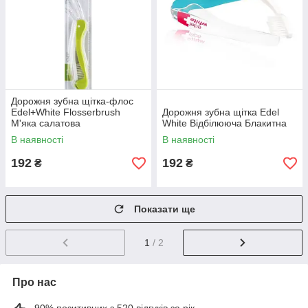
Дорожня зубна щітка-флос
Edel+White Flosserbrush
Дорожня зубна щітка Edel
М'яка салатова
White Відбілююча Блакитна
В наявності
В наявності
192
192
₴
₴
Показати ще
1
/ 2
Про нас