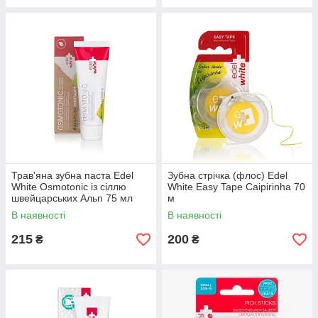
Трав'яна зубна паста Edel
Зубна стрічка (флос) Edel
White Osmotonic із сіллю
White Easy Tape Сaipirinha 70
швейцарських Альп 75 мл
м
В наявності
В наявності
215
200
₴
₴