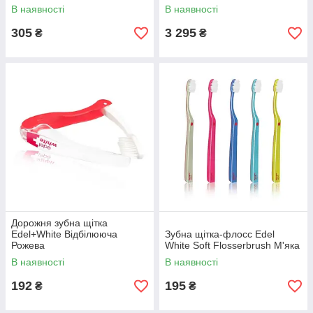
портативний 4 насадки
В наявності
В наявності
305
3 295
₴
₴
Дорожня зубна щітка
Edel+White Відбілююча
Зубна щітка-флосс Edel
Рожева
White Soft Flosserbrush М'яка
В наявності
В наявності
192
195
₴
₴