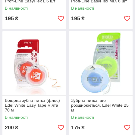
Profi-Line EasyFlex L 6 шт
Profi-Line EasyFlex MIX 6 шт
В наявності
В наявності
195
195
₴
₴
Вощена зубна нитка (флос)
Зубрна нитка, що
Edel White Easy Tape м'ята
розширюється, Edel White 25
70 м
м
В наявності
В наявності
200
175
₴
₴