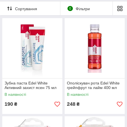
Сортування
0
Фільтри
Зубна паста Edel White
Ополіскувач рота Edel White
Активний захист ясен 75 мл
грейпфрут та лайм 400 мл
В наявності
В наявності
190
248
₴
₴