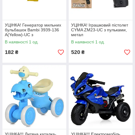
УЦІНКА! Генератор мильних
УЦІНКА! Іграшковий пістолет
бульбашок Bambi 3939-136
CYMA ZM23-UC з пульками,
A(Yellow)-UC з
метал
підсвічуванням
В наявності 1 од.
В наявності 1 од.
182
520
₴
₴
УЦІНКА!!! Дитяча каталка-
УЦІНКА!!! Електромобіль