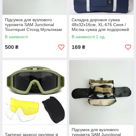
Підсумок для вузлового
Складна дорожня сумка
турнікета SAM Junctional
48х32х16см, XL-676 Синя /
Tourniquet Стохід Мультикам
Містка сумка для подорожей
/ Сумка ручна поклажа
В наявності
В наявності 1 од.
500
169
₴
₴
Підсумок для вузлового
Тактичні захисні окуляри зі
турнікета SAM Junctional