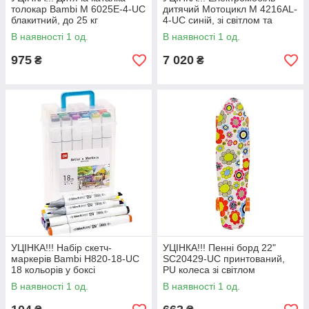
толокар Bambi M 6025E-4-UC
дитячий Мотоцикл M 4216AL-
блакитний, до 25 кг
4-UC синій, зі світлом та
звуком
В наявності 1 од.
В наявності 1 од.
975
7 020
₴
₴
УЦІНКА!!! Набір скетч-
УЦІНКА!!! Пенні борд 22"
маркерів Bambi H820-18-UC
SC20429-UC принтований,
18 кольорів у боксі
PU колеса зі світлом
В наявності 1 од.
В наявності 1 од.