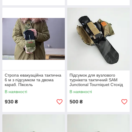
Стропа евакуаційна тактична
Підсумок для вузлового
6 м з підсумком та двома
турнікета тактичний SAM
караб. Піксель
Junctional Tourniquet Стохід
Піксель
В наявності
В наявності
930
500
₴
₴