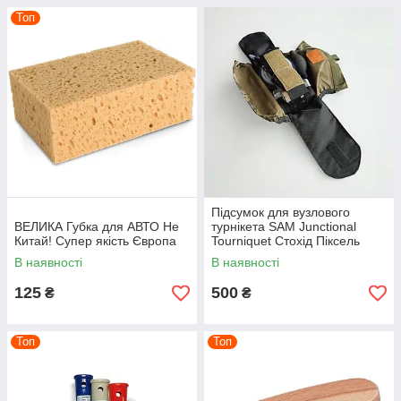
Топ
Підсумок для вузлового
ВЕЛИКА Губка для АВТО Не
турнікета SAM Junctional
Китай! Супер якість Європа
Tourniquet Стохід Піксель
В наявності
В наявності
125
500
₴
₴
Топ
Топ