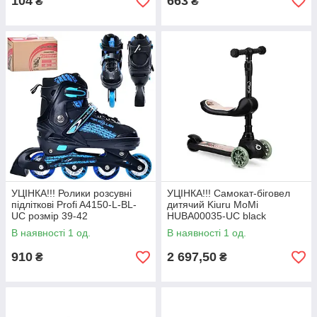
104
663
₴
₴
УЦІНКА!!! Ролики розсувні
УЦІНКА!!! Самокат-біговел
підліткові Profi A4150-L-BL-
дитячий Kiuru MoMi
UC розмір 39-42
HUBA00035-UC black
В наявності 1 од.
В наявності 1 од.
910
2 697,50
₴
₴