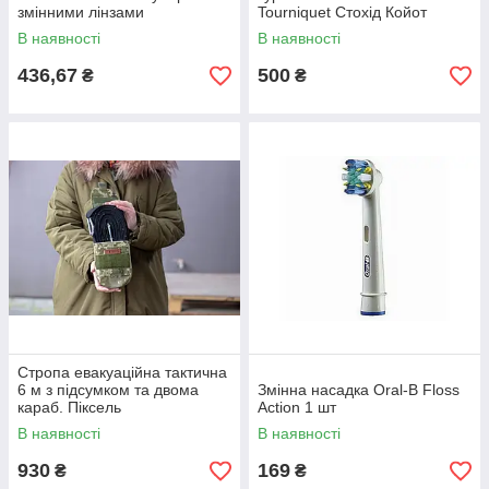
змінними лінзами
Tourniquet Стохід Койот
В наявності
В наявності
436,67
500
₴
₴
Стропа евакуаційна тактична
6 м з підсумком та двома
Змінна насадка Oral-B Floss
караб. Піксель
Action 1 шт
В наявності
В наявності
930
169
₴
₴