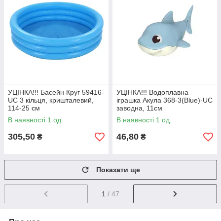
УЦІНКА!!! Басейн Круг 59416-
УЦІНКА!!! Водоплавна
UC 3 кільця, кришталевий,
іграшка Акула 368-3(Blue)-UC
114-25 см
заводна, 11см
В наявності 1 од.
В наявності 1 од.
305,50
46,80
₴
₴
Показати ще
1
/ 47