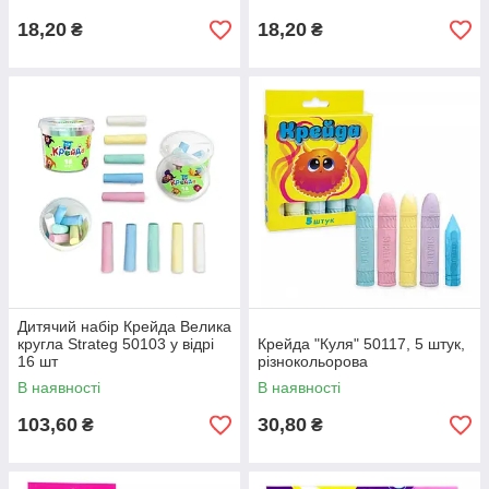
18,20
18,20
₴
₴
Дитячий набір Крейда Велика
кругла Strateg 50103 у відрі
Крейда "Куля" 50117, 5 штук,
16 шт
різнокольорова
В наявності
В наявності
103,60
30,80
₴
₴