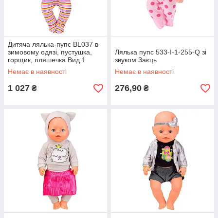
Дитяча лялька-пупс BL037 в
зимовому одязі, пустушка,
Лялька пупс 533-I-1-255-Q зі
горщик, пляшечка Вид 1
звуком Заєць
Немає в наявності
Немає в наявності
1 027
276,90
₴
₴