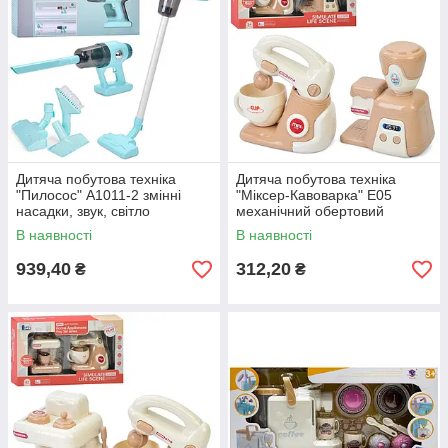
Дитяча побутова техніка
Дитяча побутова техніка
"Пилосос" A1011-2 змінні
"Міксер-Кавоварка" E05
насадки, звук, світло
механічний обертовий
віночок
В наявності
В наявності
939,40
312,20
₴
₴