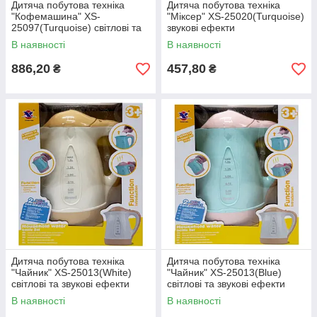
Дитяча побутова техніка
Дитяча побутова техніка
"Кофемашина" XS-
"Міксер" XS-25020(Turquoise)
25097(Turquoise) світлові та
звукові ефекти
звукові ефекти
В наявності
В наявності
886,20
457,80
₴
₴
Дитяча побутова техніка
Дитяча побутова техніка
"Чайник" XS-25013(White)
"Чайник" XS-25013(Blue)
світлові та звукові ефекти
світлові та звукові ефекти
В наявності
В наявності