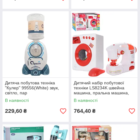
Дитяча побутова техніка
Дитячий набір побутової
"Кулер" 99556(White) звук,
техніки LS8234K швейна
світло, пар
машина, пральна машина,
музика
В наявності
В наявності
229,60
764,40
₴
₴