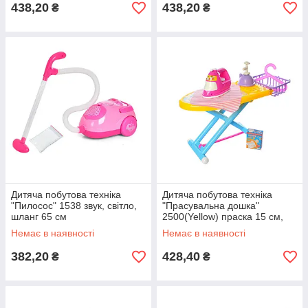
438,20
438,20
₴
₴
Дитяча побутова техніка
Дитяча побутова техніка
"Пилосос" 1538 звук, світло,
"Прасувальна дошка"
шланг 65 см
2500(Yellow) праска 15 см,
кошик, вішалка
Немає в наявності
Немає в наявності
382,20
428,40
₴
₴