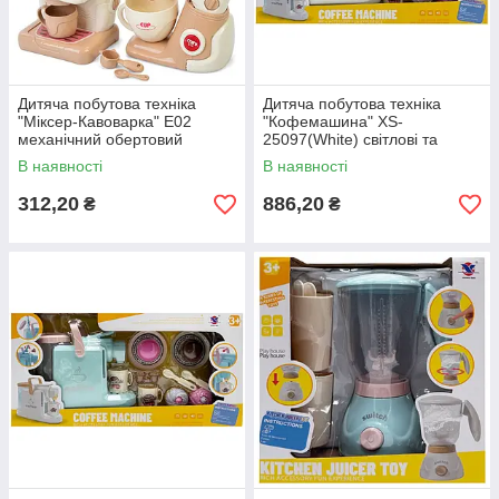
Дитяча побутова техніка
Дитяча побутова техніка
"Міксер-Кавоварка" E02
"Кофемашина" XS-
механічний обертовий
25097(White) світлові та
віночок
звукові ефекти
В наявності
В наявності
312,20
886,20
₴
₴