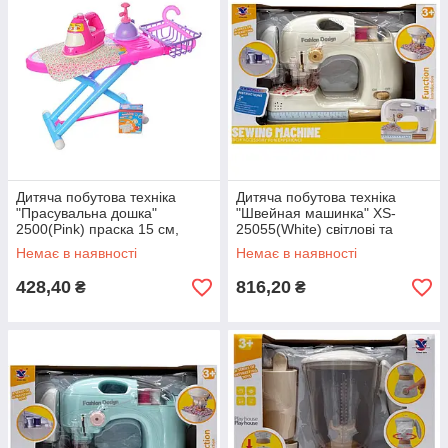
Дитяча побутова техніка
Дитяча побутова техніка
"Прасувальна дошка"
"Швейная машинка" XS-
2500(Pink) праска 15 см,
25055(White) світлові та
кошик, вішалка
звукові ефекти
Немає в наявності
Немає в наявності
428,40
816,20
₴
₴