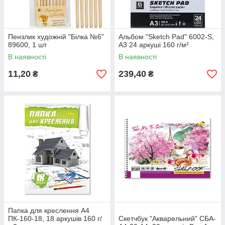
Пензлик художній "Білка №6"
Альбом "Sketch Pad" 6002-S,
89600, 1 шт
А3 24 аркуші 160 г/м²
В наявності
В наявності
11,20
239,40
₴
₴
Папка для креслення А4
ПК-160-18, 18 аркушів 160 г/
Скетчбук "Акварельний" СБА-