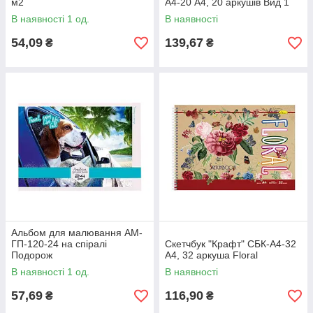
м2
А4-20 А4, 20 аркушів Вид 1
В наявності 1 од.
В наявності
54,09
139,67
₴
₴
Альбом для малювання АМ-
ГП-120-24 на спіралі
Скетчбук "Крафт" СБК-А4-32
Подорож
А4, 32 аркуша Floral
В наявності 1 од.
В наявності
57,69
116,90
₴
₴