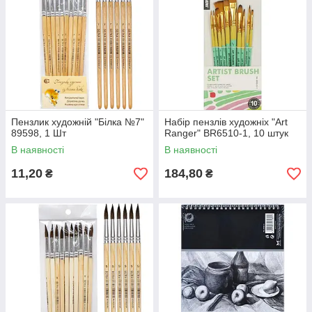
Пензлик художній "Білка №7"
Набір пензлів художніх "Art
89598, 1 Шт
Ranger" BR6510-1, 10 штук
В наявності
В наявності
11,20
184,80
₴
₴