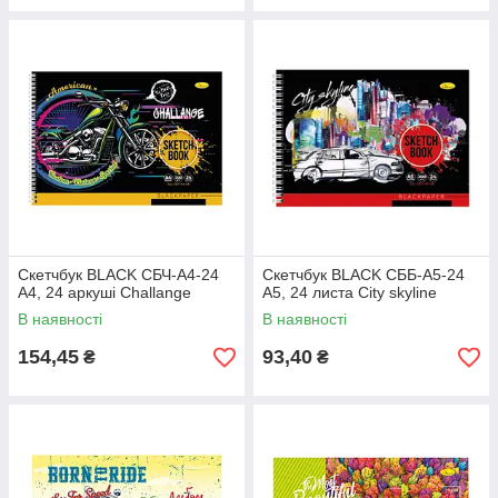
Скетчбук BLACK СБЧ-А4-24
Скетчбук BLACK СББ-А5-24
А4, 24 аркуші Challange
А5, 24 листа City skyline
В наявності
В наявності
154,45
93,40
₴
₴