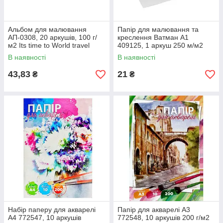
Альбом для малювання
Папір для малювання та
АП-0308, 20 аркушів, 100 г/
креслення Ватман А1
м2 Its time to World travel
409125, 1 аркуш 250 м/м2
В наявності
В наявності
43,83
21
₴
₴
Набір паперу для акварелі
Папір для акварелі А3
А4 772547, 10 аркушів
772548, 10 аркушів 200 г/м2