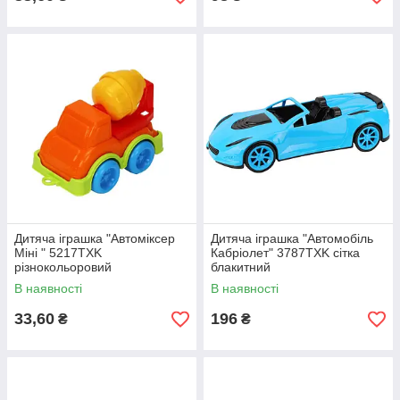
Дитяча іграшка "Автоміксер
Дитяча іграшка "Автомобіль
Міні " 5217TXK
Кабріолет" 3787TXK сітка
різнокольоровий
блакитний
В наявності
В наявності
33,60
196
₴
₴