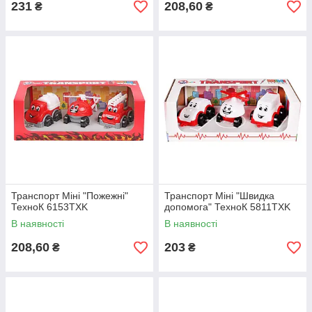
231
208,60
₴
₴
Транспорт Міні "Пожежні"
Транспорт Міні "Швидка
ТехноК 6153TXK
допомога" ТехноК 5811TXK
В наявності
В наявності
208,60
203
₴
₴