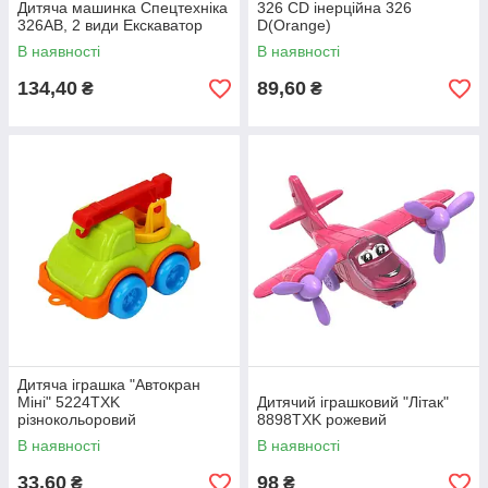
Дитяча машинка Спецтехніка
326 CD інерційна 326
326AB, 2 види Екскаватор
D(Orange)
В наявності
В наявності
134,40
89,60
₴
₴
Дитяча іграшка "Автокран
Міні" 5224TXK
Дитячий іграшковий "Літак"
різнокольоровий
8898TXK рожевий
В наявності
В наявності
33,60
98
₴
₴