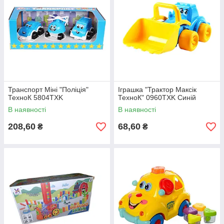
Транспорт Міні "Поліція"
Іграшка "Трактор Максік
ТехноК 5804TXK
ТехноК" 0960TXK Синій
В наявності
В наявності
208,60
68,60
₴
₴