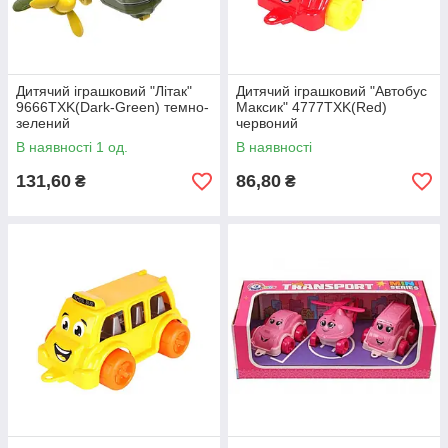
Дитячий іграшковий "Літак"
Дитячий іграшковий "Автобус
9666TXK(Dark-Green) темно-
Максик" 4777TXK(Red)
зелений
червоний
В наявності 1 од.
В наявності
131,60
86,80
₴
₴