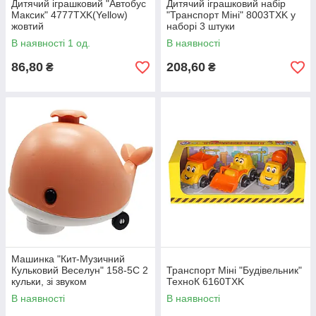
Дитячий іграшковий "Автобус
Дитячий іграшковий набір
Максик" 4777TXK(Yellow)
"Транспорт Міні" 8003TXK у
жовтий
наборі 3 штуки
В наявності 1 од.
В наявності
86,80
208,60
₴
₴
Машинка "Кит-Музичний
Кульковий Веселун" 158-5C 2
Транспорт Міні "Будівельник"
кульки, зі звуком
ТехноК 6160TXK
В наявності
В наявності