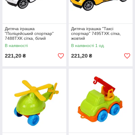
Дитяча іграшка
Дитяча іграшка "Таксі
"Поліцейський спорткар"
спорткар" 7495TXK сітка,
7488TXK сітка, білий
жовтий
В наявності
В наявності 1 од.
221,20
221,20
₴
₴