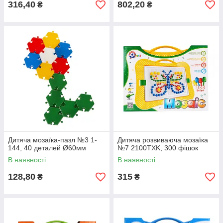
316,40
802,20
₴
₴
Дитяча мозаїка-пазл №3 1-
Дитяча розвиваюча мозаїка
144, 40 деталей Ø60мм
№7 2100TXK, 300 фішок
В наявності
В наявності
128,80
315
₴
₴