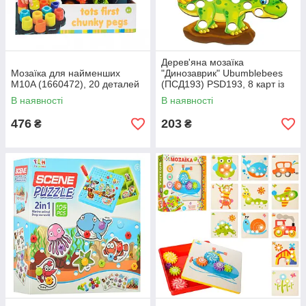
Дерев'яна мозаїка
Мозаїка для найменших
"Динозаврик" Ubumblebees
M10A (1660472), 20 деталей
(ПСД193) PSD193, 8 карт із
завданнями
В наявності
В наявності
476
203
₴
₴