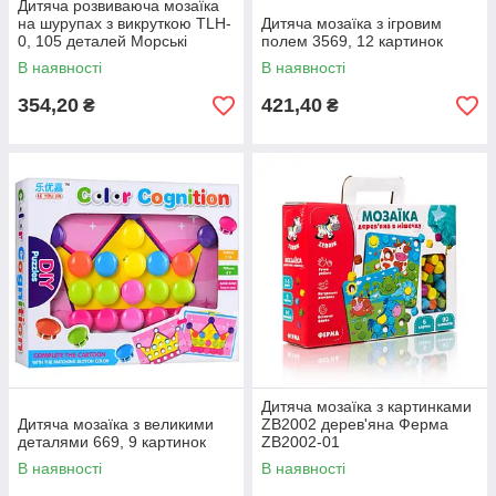
Дитяча розвиваюча мозаїка
на шурупах з викруткою TLH-
Дитяча мозаїка з ігровим
0, 105 деталей Морські
полем 3569, 12 картинок
тварини
В наявності
В наявності
354,20
421,40
₴
₴
Дитяча мозаїка з картинками
Дитяча мозаїка з великими
ZB2002 дерев'яна Ферма
деталями 669, 9 картинок
ZB2002-01
В наявності
В наявності