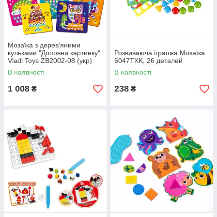
Мозаїка з дерев'яними
кульками "Доповни картинку"
Розвиваюча іграшка Мозаїка
Vladi Toys ZB2002-08 (укр)
6047TXK, 26 деталей
В наявності
В наявності
1 008
238
₴
₴