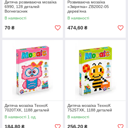
Дитяча розвиваюча мозаїка
Розвиваюча мозаїка
6990, 128 деталей
«Звірятка» ZB2002-05
Вогнегасник
дерев'яна
В наявності
В наявності
70
474,60
₴
₴
Дитяча мозаїка ТехноК
Дитяча мозаїка ТехноК
7020TXK, 1188 деталей
7525TXK, 1188 деталей
В наявності 1 од.
В наявності
184,80
256,20
₴
₴