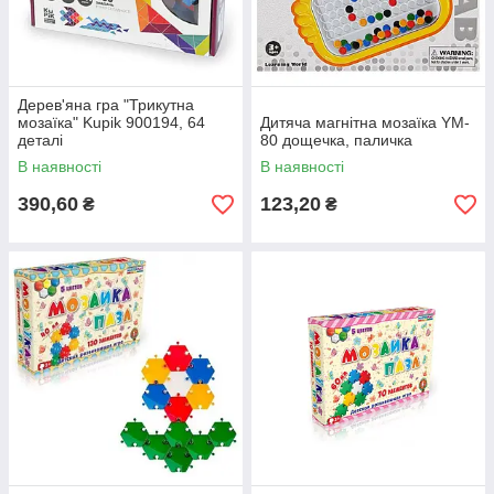
Дерев'яна гра "Трикутна
мозаїка" Kupik 900194, 64
Дитяча магнітна мозаїка YM-
деталі
80 дощечка, паличка
В наявності
В наявності
390,60
123,20
₴
₴