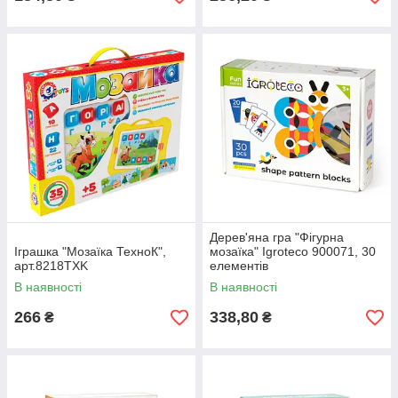
Дерев'яна гра "Фігурна
Іграшка "Мозаїка ТехноК",
мозаїка" Igroteco 900071, 30
арт.8218TXK
елементів
В наявності
В наявності
266
338,80
₴
₴