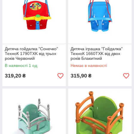
Дитяча гойдалка "Сонечко"
Дитяча іграшка "Гойдалка"
ТехноК 1790TXK від трьох
ТехноК 1660TXK від двох
років Червоний
років Блакитний
В наявності 1 од.
Немає в наявності
319,20
315,90
₴
₴