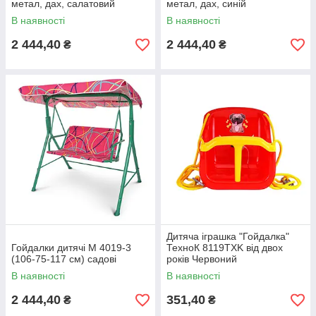
метал, дах, салатовий
метал, дах, синій
В наявності
В наявності
2 444,40
2 444,40
₴
₴
Дитяча іграшка "Гойдалка"
Гойдалки дитячі M 4019-3
ТехноК 8119TXK від двох
(106-75-117 см) садові
років Червоний
В наявності
В наявності
2 444,40
351,40
₴
₴