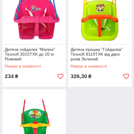
Дитяча гойдалка "Малюк"
Дитяча іграшка "Гойдалка"
ТехноК 3015TXK до 20 кг
ТехноК 8119TXK від двох
Рожевий
років Зелений
Немає в наявності
Немає в наявності
234
326,30
₴
₴