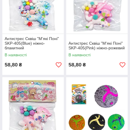
Антистрес Сквіш "М'які Поні"
SKP-405(Blue) ніжно-
Антистрес Сквіш "М'які Поні"
блакитний
SKP-405(Pink) ніжно-рожевий
В наявності
В наявності
58,80
58,80
₴
₴