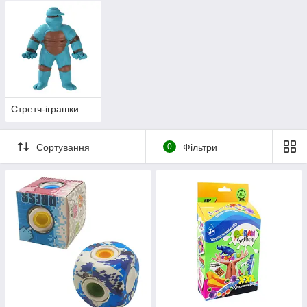
Стретч-іграшки
Сортування
0
Фільтри