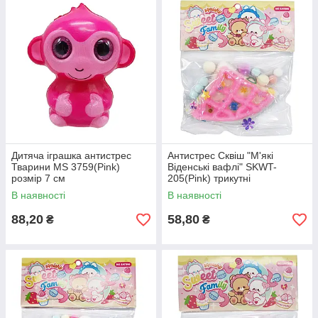
Дитяча іграшка антистрес
Антистрес Сквіш "М'які
Тварини MS 3759(Pink)
Віденські вафлі" SKWT-
розмір 7 см
205(Pink) трикутні
В наявності
В наявності
88,20
58,80
₴
₴