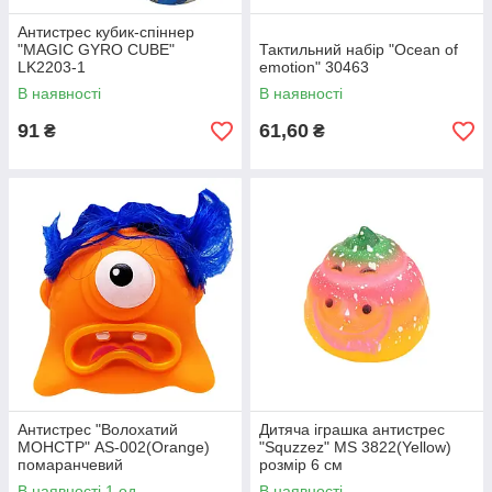
Антистрес кубик-спіннер
"MAGIC GYRO CUBE"
Тактильний набір "Ocean of
LK2203-1
emotion" 30463
В наявності
В наявності
91
61,60
₴
₴
Антистрес "Волохатий
Дитяча іграшка антистрес
МОНСТР" AS-002(Orange)
"Squzzez" MS 3822(Yellow)
помаранчевий
розмір 6 см
В наявності 1 од.
В наявності