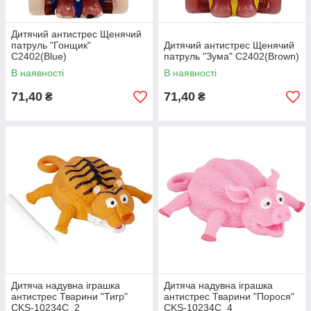
Дитячий антистрес Щенячий
патруль "Гонщик"
Дитячий антистрес Щенячий
C2402(Blue)
патруль "Зума" C2402(Brown)
В наявності
В наявності
71,40
71,40
₴
₴
Дитяча надувна іграшка
Дитяча надувна іграшка
антистрес Тварини "Тигр"
антистрес Тварини "Порося"
CKS-10234C_2
CKS-10234C_4