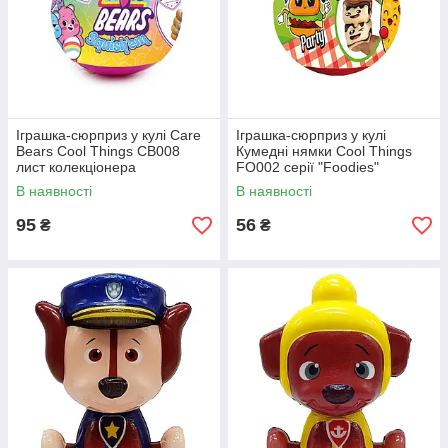
Іграшка-сюрприз у кулі Care
Іграшка-сюрприз у кулі
Bears Cool Things CB008
Кумедні нямки Cool Things
лист колекціонера
FO002 серії "Foodies"
В наявності
В наявності
95
56
₴
₴