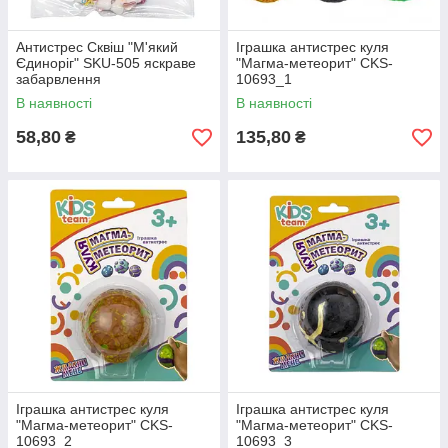
Антистрес Сквіш "М'який
Іграшка антистрес куля
Єдиноріг" SKU-505 яскраве
"Магма-метеорит" CKS-
забарвлення
10693_1
В наявності
В наявності
58,80
135,80
₴
₴
Іграшка антистрес куля
Іграшка антистрес куля
"Магма-метеорит" CKS-
"Магма-метеорит" CKS-
10693_2
10693_3