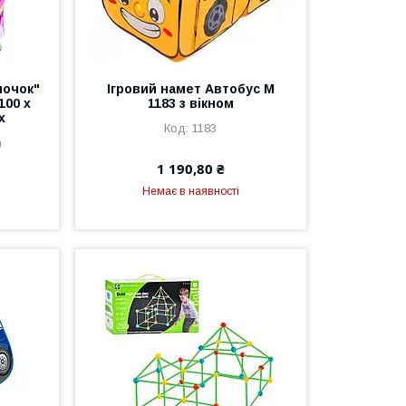
ночок"
Ігровий намет Автобус M
100 х
1183 з вікном
х
1183
)
1 190,80 ₴
Немає в наявності