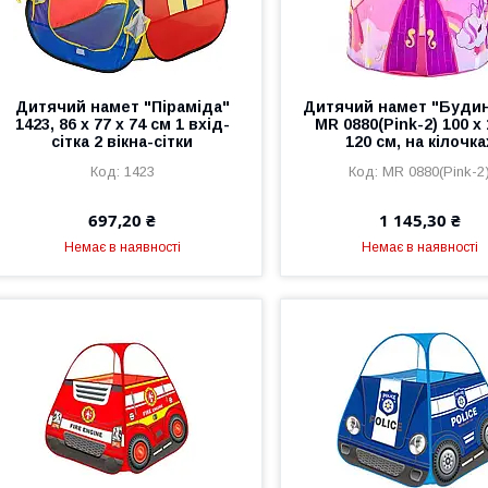
Дитячий намет "Піраміда"
Дитячий намет "Буди
1423, 86 х 77 х 74 см 1 вхід-
MR 0880(Pink-2) 100 х 
сітка 2 вікна-сітки
120 см, на кілочка
1423
MR 0880(Pink-2
697,20 ₴
1 145,30 ₴
Немає в наявності
Немає в наявності