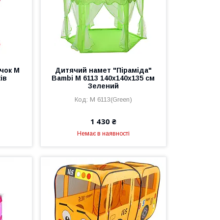
чок M
Дитячий намет "Піраміда"
ів
Bambi M 6113 140х140х135 см
Зелений
M 6113(Green)
1 430 ₴
Немає в наявності