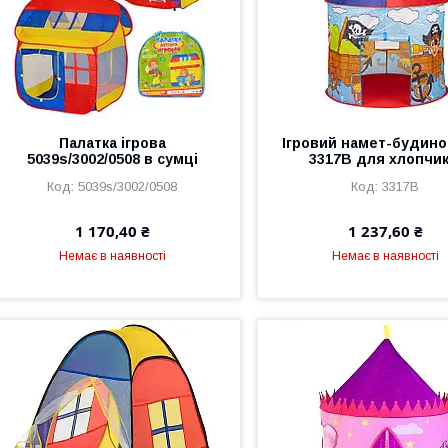
Палатка ігрова
Ігровий намет-будино
5039s/3002/0508 в сумці
3317B для хлопчик
5039s/3002/0508
3317B
1 170,40 ₴
1 237,60 ₴
Немає в наявності
Немає в наявності