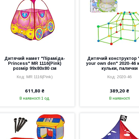
Дитячий намет "Піраміда-
Дитячий конструктор 
Princess" MR 1116(Pink)
your own den" 2020-46 
розмір 99х80х80 см
кульки, палички
MR 1116(Pink)
2020-46
611,80 ₴
389,20 ₴
В наявності 1 од.
В наявності