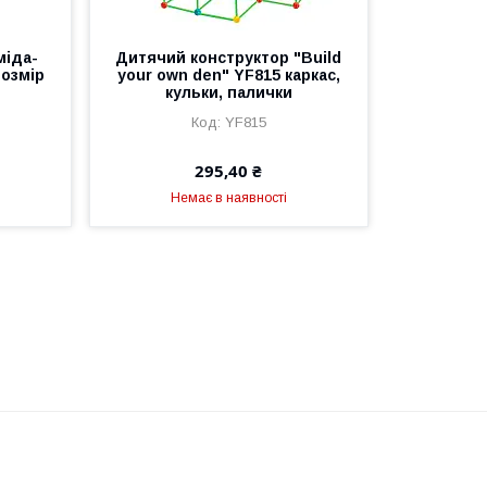
міда-
Дитячий конструктор "Build
розмір
your own den" YF815 каркас,
кульки, палички
YF815
295,40 ₴
Немає в наявності