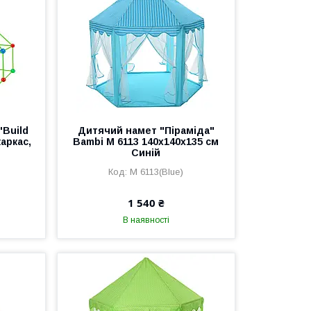
"Build
Дитячий намет "Піраміда"
каркас,
Bambi M 6113 140х140х135 см
Синій
M 6113(Blue)
1 540 ₴
В наявності