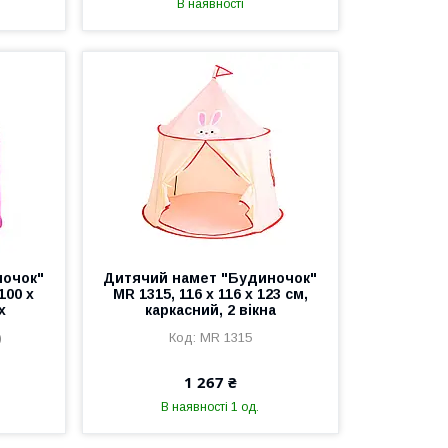
В наявності
ночок"
Дитячий намет "Будиночок"
100 х
MR 1315, 116 х 116 х 123 см,
х
каркасний, 2 вікна
)
MR 1315
1 267 ₴
В наявності 1 од.