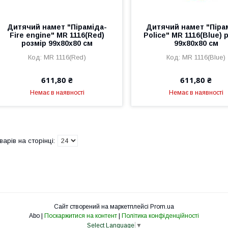
Дитячий намет "Піраміда-
Дитячий намет "Піра
Fire engine" MR 1116(Red)
Police" MR 1116(Blue) 
розмір 99х80х80 см
99х80х80 см
MR 1116(Red)
MR 1116(Blue)
611,80 ₴
611,80 ₴
Немає в наявності
Немає в наявності
Сайт створений на маркетплейсі
Prom.ua
Abo |
Поскаржитися на контент
|
Політика конфіденційності
Select Language
▼