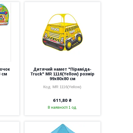
ночок
Дитячий намет "Піраміда-
8 см
Truck" MR 1116(Yellow) розмір
99х80х80 см
MR 1116(Yellow)
611,80 ₴
В наявності 1 од.