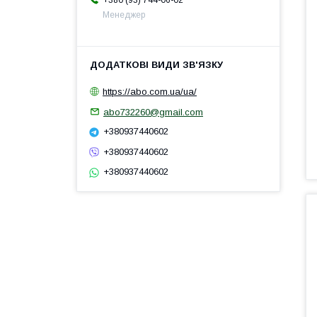
+380 (93) 744-06-02
Менеджер
https://abo.com.ua/ua/
abo732260@gmail.com
+380937440602
+380937440602
+380937440602