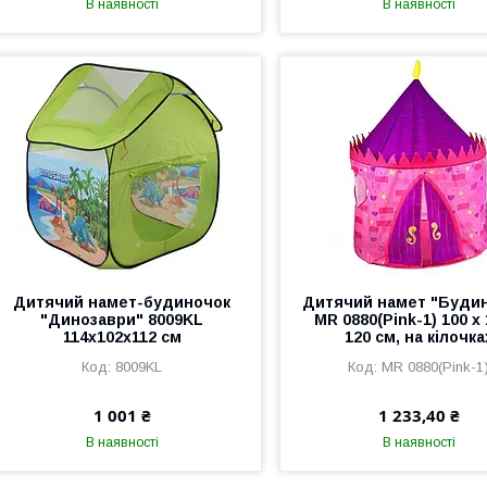
В наявності
В наявності
Дитячий намет-будиночок
Дитячий намет "Буди
"Динозаври" 8009KL
MR 0880(Pink-1) 100 х 
114х102х112 см
120 см, на кілочка
8009KL
MR 0880(Pink-1
1 001 ₴
1 233,40 ₴
В наявності
В наявності