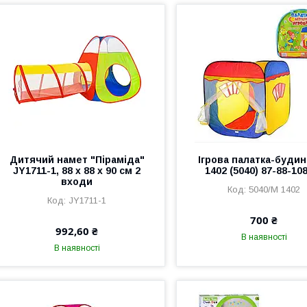
Дитячий намет "Піраміда"
Ігрова палатка-буди
JY1711-1, 88 х 88 х 90 см 2
1402 (5040) 87-88-10
входи
5040/М 1402
JY1711-1
700 ₴
992,60 ₴
В наявності
В наявності