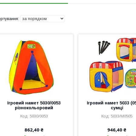
Ігровий намет 5030/0053
Ігровий намет 5033 (0
різнокольоровий
сумці
5030/0053
5033/М0505
862,40 ₴
946,40 ₴