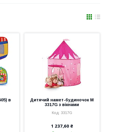
505) в
Дитячий намет-будиночок M
3317G з вікнами
3317G
1 237,60 ₴