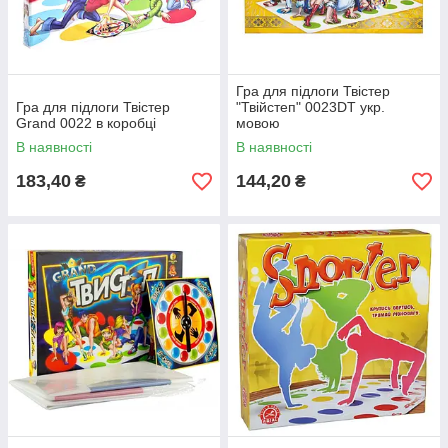
Гра для підлоги Твістер
Гра для підлоги Твістер
"Твійстеп" 0023DT укр.
Grand 0022 в коробці
мовою
В наявності
В наявності
183,40
144,20
₴
₴