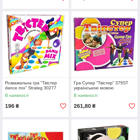
Розважальна гра "Твістер
Гра Супер "Твістер" 379ST
dance mix" Strateg 30277
українською мовою
В наявності
В наявності
196
261,80
₴
₴