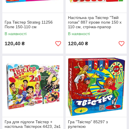
Настільна гра Твістер "Твій
Гра Твістер Strateg 11256
гопак" 887 ігрове поле 150 х
Поле 150-110 см
110 см, стрічка-прапор
В наявності
В наявності
120,40
120,40
₴
₴
Гра для підлоги Твістер +
Гра "Твістер" 85297 з
настільна Твістерок 4423, 2в1
рулеткою