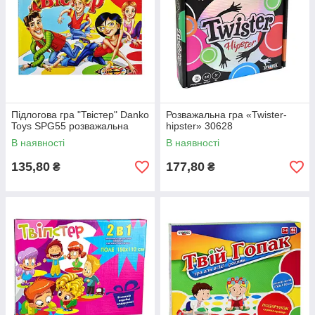
Підлогова гра "Твістер" Danko
Розважальна гра «Twister-
Toys SPG55 розважальна
hipster» 30628
В наявності
В наявності
135,80
177,80
₴
₴