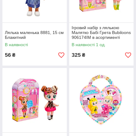
Ігровий набір з лялькою
Лялька маленька 8881, 15 см
Малятко Бабі Грета Bubiloons
Блакитний
906174IM в асортименті
В наявності
В наявності 1 од.
56
325
₴
₴