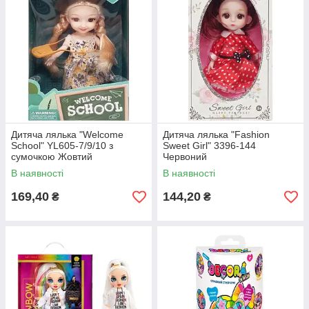
Дитяча лялька "Welcome
Дитяча лялька "Fashion
School" YL605-7/9/10 з
Sweet Girl" 3396-144
сумочкою Жовтий
Червоний
В наявності
В наявності
169,40
144,20
₴
₴