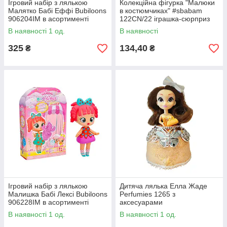
Ігровий набір з лялькою
Колекційна фігурка "Малюки
Малятко Бабі Еффі Bubiloons
в костюмчиках" #sbabam
906204IM в асортименті
122CN/22 іграшка-сюрприз
В наявності 1 од.
В наявності
325
134,40
₴
₴
Ігровий набір з лялькою
Дитяча лялька Елла Жаде
Малишка Бабі Лексі Bubiloons
Perfumies 1265 з
906228IM в асортименті
аксесуарами
В наявності 1 од.
В наявності 1 од.