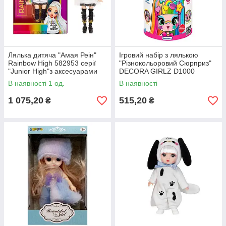
Лялька дитяча "Амая Реін"
Ігровий набір з лялькою
Rainbow High 582953 серії
"Різнокольоровий Сюрприз"
"Junior High"з аксесуарами
DECORA GIRLZ D1000
В наявності 1 од.
В наявності
1 075,20
515,20
₴
₴