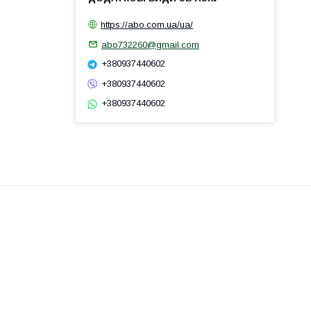
https://abo.com.ua/ua/
abo732260@gmail.com
+380937440602
+380937440602
+380937440602