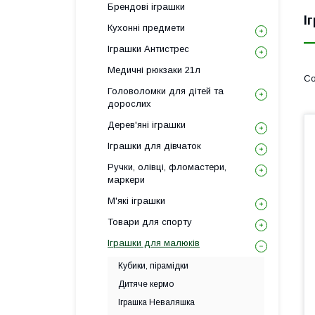
Брендові іграшки
І
Кухонні предмети
Іграшки Антистрес
Медичні рюкзаки 21л
Головоломки для дітей та
дорослих
Дерев'яні іграшки
Іграшки для дівчаток
Ручки, олівці, фломастери,
маркери
М'які іграшки
Товари для спорту
Іграшки для малюків
Кубики, пірамідки
Дитяче кермо
Іграшка Неваляшка