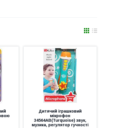
чий
Дитячий іграшковий
мовою
мікрофон
34564AB(Turquoise) звук,
музика, регулятор гучності