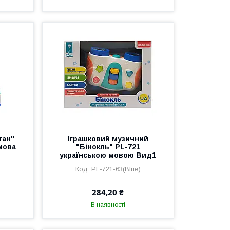
ган"
Іграшковий музичний
мова
"Бінокль" PL-721
українською мовою Вид1
PL-721-63(Blue)
284,20 ₴
В наявності