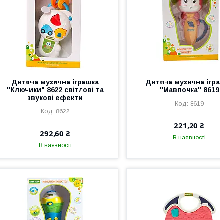
Дитяча музична іграшка
Дитяча музична ігр
"Ключики" 8622 світлові та
"Мавпочка" 8619
звукові ефекти
8619
8622
221,20 ₴
292,60 ₴
В наявності
В наявності