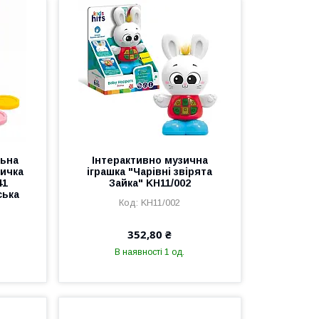
льна
Інтерактивно музична
ничка
іграшка "Чарівні звірята
41
Зайка" KH11/002
ська
KH11/002
352,80 ₴
В наявності 1 од.