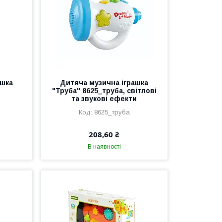
ашка
Дитяча музична іграшка
"Труба" 8625_труба, світлові
та звукові ефекти
8625_труба
208,60 ₴
В наявності