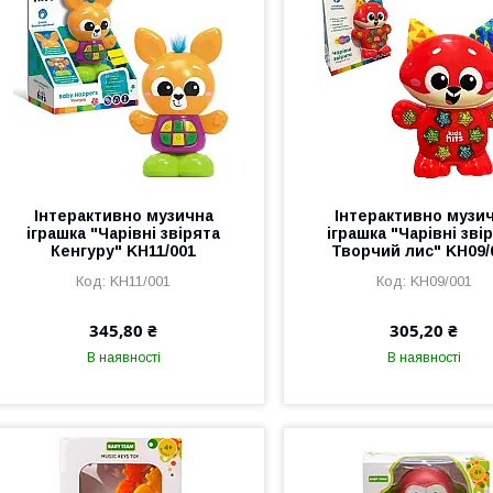
Інтерактивно музична
Інтерактивно музи
іграшка "Чарівні звірята
іграшка "Чарівні зві
Кенгуру" KH11/001
Творчий лис" KH09/
KH11/001
KH09/001
345,80 ₴
305,20 ₴
В наявності
В наявності