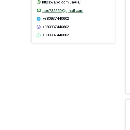
https://abo.com.ua/ua/
abo732260@gmail.com
+380937440602
+380937440602
+380937440602