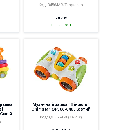
34564AB(Turquoise)
287 ₴
В наявності
грашка
Музична іграшка "Бінокль"
зі
Chimstar QF366-048 Жовтий
 Синій
QF366-048(Yellow)
)