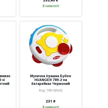
295,40 ₴
В наявності
звиває
Музична іграшка Бубен
 зі
HUANGER 789-2 на
китний
батарейках Червоний
789-2(Red)
231 ₴
В наявності