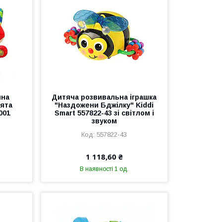
чна
Дитяча розвивальна іграшка
рята
"Наздожени Бджілку" Kiddi
001
Smart 557822-43 зі світлом і
звуком
557822-43
1 118,60 ₴
В наявності 1 од.