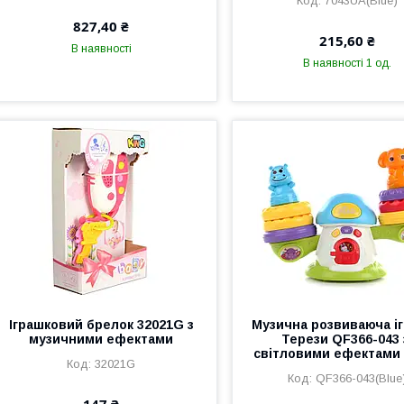
7043UA(Blue)
827,40 ₴
215,60 ₴
В наявності
В наявності 1 од.
Іграшковий брелок 32021G з
Музична розвиваюча і
музичними ефектами
Терези QF366-043 
світловими ефектами
32021G
QF366-043(Blue