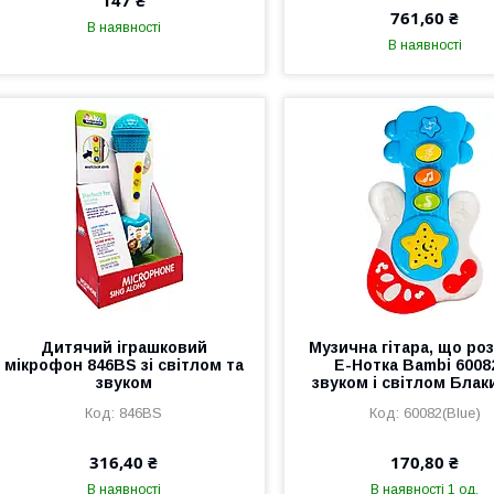
147 ₴
761,60 ₴
В наявності
В наявності
Дитячий іграшковий
Музична гітара, що ро
мікрофон 846BS зі світлом та
Е-Нотка Bambi 60082
звуком
звуком і світлом Бла
846BS
60082(Blue)
316,40 ₴
170,80 ₴
В наявності
В наявності 1 од.