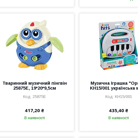
Тваринний музичний пінгвін
Музична Іграшка "Ор
25875E, 19*20*9,5см
KH15/001 українська 
25875E
KH15/001
417,20 ₴
435,40 ₴
В наявності
В наявності