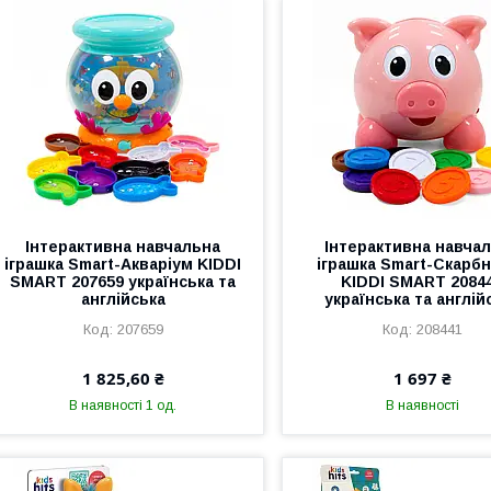
Інтерактивна навчальна
Інтерактивна навча
іграшка Smart-Акваріум KIDDI
іграшка Smart-Скарб
SMART 207659 українська та
KIDDI SMART 2084
англійська
українська та англій
207659
208441
1 825,60 ₴
1 697 ₴
В наявності 1 од.
В наявності