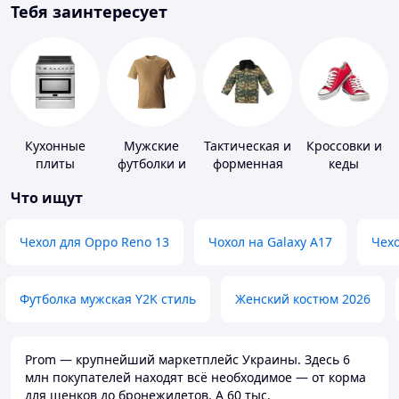
Тебя заинтересует
Кухонные
Мужские
Тактическая и
Кроссовки и
плиты
футболки и
форменная
кеды
майки
одежда
Что ищут
Чехол для Oppo Reno 13
Чохол на Galaxy A17
Чехо
Футболка мужская Y2K стиль
Женский костюм 2026
Prom — крупнейший маркетплейс Украины. Здесь 6
млн покупателей находят всё необходимое — от корма
для щенков до бронежилетов. А 60 тыс.