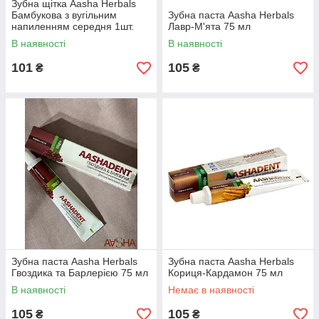
Зубна щітка Aasha Herbals
Бамбукова з вугільним
Зубна паста Aasha Herbals
напиленням середня 1шт.
Лавр-М'ята 75 мл
В наявності
В наявності
101
105
₴
₴
Зубна паста Aasha Herbals
Зубна паста Aasha Herbals
Гвоздика та Барлерією 75 мл
Кориця-Кардамон 75 мл
В наявності
Немає в наявності
105
105
₴
₴