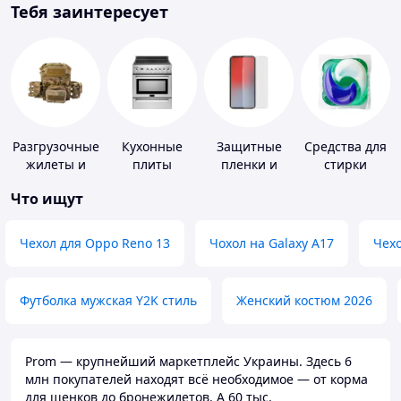
Тебя заинтересует
Разгрузочные
Кухонные
Защитные
Средства для
жилеты и
плиты
пленки и
стирки
плитоноски
стекла для
Что ищут
без плит
портативных
устройств
Чехол для Oppo Reno 13
Чохол на Galaxy A17
Чехо
Футболка мужская Y2K стиль
Женский костюм 2026
Prom — крупнейший маркетплейс Украины. Здесь 6
млн покупателей находят всё необходимое — от корма
для щенков до бронежилетов. А 60 тыс.