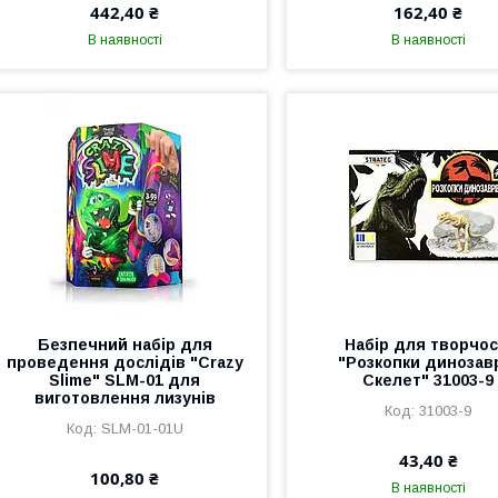
442,40 ₴
162,40 ₴
В наявності
В наявності
Безпечний набір для
Набір для творчос
проведення дослідів "Crazy
"Розкопки динозав
Slime" SLM-01 для
Скелет" 31003-9
виготовлення лизунів
31003-9
SLM-01-01U
43,40 ₴
100,80 ₴
В наявності