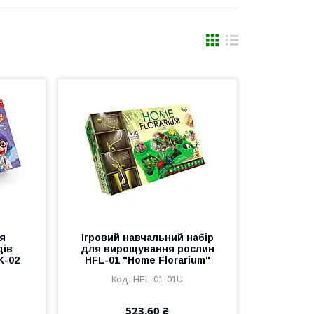
я
Ігровий навчальний набір
дів
для вирощування рослин
K-02
HFL-01 "Home Florarium"
HFL-01-01U
523,60 ₴