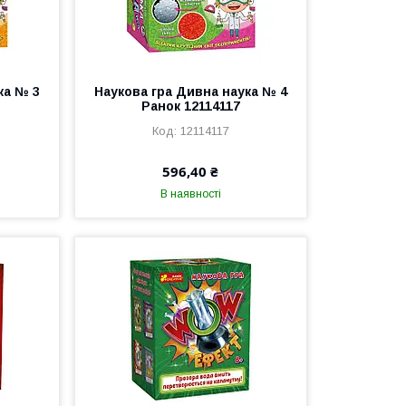
ка № 3
Наукова гра Дивна наука № 4
Ранок 12114117
12114117
596,40 ₴
В наявності