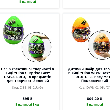
В наявності
Набір креативної творчості в
Дитячий набір для тво
яйці "Dino Surprise Box"
в яйці "Dino WOW Box
DSB-01-01U, 15 предметів
01-01U, 20 предмет
для творчості Зелений
Помаранчевий
DSB-01-01U(G)
DWB-01-01U(O
595 ₴
809,20 ₴
В наявності 1 од.
В наявності