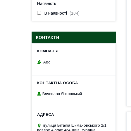
Наявність
В наявності
104
КОНТАКТИ
Abo
Вячеслав Янковський
вулиця Віталія Шимановського 2/1
поверх 4 офіс 424, Київ, Україна