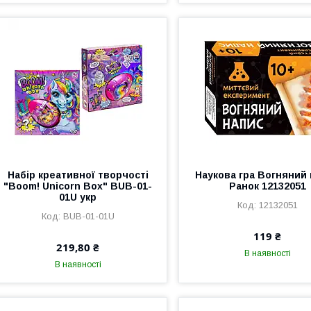
Набір креативної творчості
Наукова гра Вогняний
"Boom! Unicorn Box" BUB-01-
Ранок 12132051
01U укр
12132051
BUB-01-01U
119 ₴
219,80 ₴
В наявності
В наявності