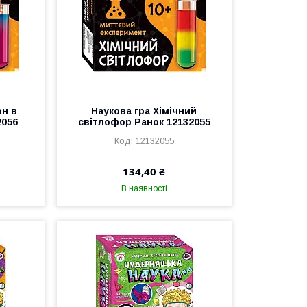
он в
Наукова гра Хімічний
2056
світлофор Ранок 12132055
12132055
134,40 ₴
В наявності