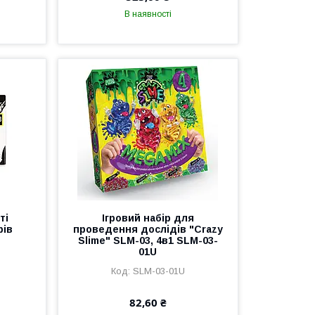
В наявності
ті
Ігровий набір для
рів
проведення дослідів "Crazy
Slime" SLM-03, 4в1 SLM-03-
01U
SLM-03-01U
82,60 ₴