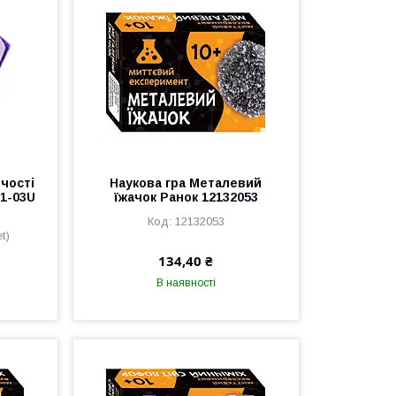
чості
Наукова гра Металевий
1-03U
їжачок Ранок 12132053
12132053
t)
134,40 ₴
В наявності