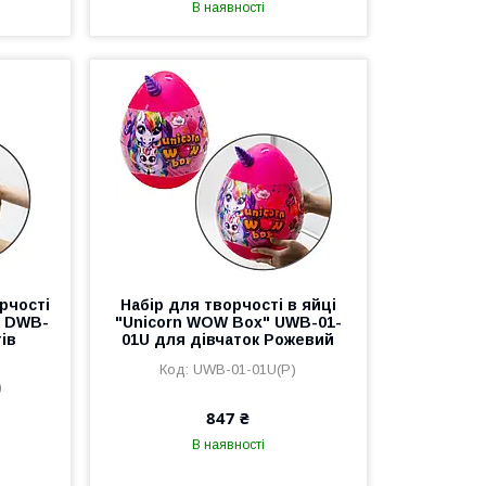
В наявності
рчості
Набір для творчості в яйці
" DWB-
"Unicorn WOW Box" UWB-01-
ів
01U для дівчаток Рожевий
UWB-01-01U(P)
)
847 ₴
В наявності