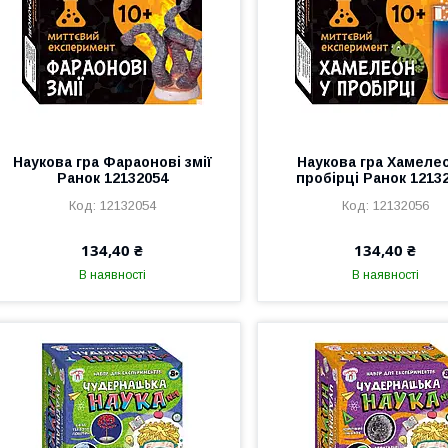
Наукова гра Фараонові змії
Наукова гра Хамеле
Ранок 12132054
пробірці Ранок 1213
12132054
12132056
134,40 ₴
134,40 ₴
В наявності
В наявності