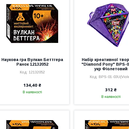
Наукова гра Вулкан Беттгера
Набір креативної твор
Ранок 12132052
"Diamond Pony" BPS-0
укр Фіолетовий
12132052
BPS-01-03U(Viole
134,40 ₴
312 ₴
В наявності
В наявності