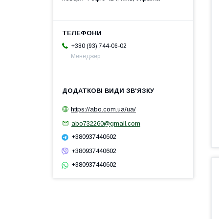
+380 (93) 744-06-02
Менеджер
https://abo.com.ua/ua/
abo732260@gmail.com
+380937440602
+380937440602
+380937440602