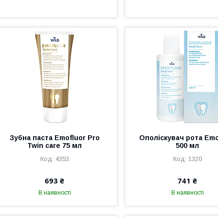
Зубна паста Emofluor Pro
Ополіскувач рота Emo
Twin care 75 мл
500 мл
4353
1320
693 ₴
741 ₴
В наявності
В наявності