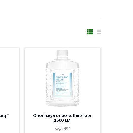
ації
Ополіскувач рота Emofluor
1500 мл
407