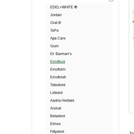
EDEL+WHITE ®
Jordan
Oral-B
TePe
Apa Care
Gum
Dr. Barman's
Emofluor
Emoform
Emofresh
Tebodont
Lebond
Aasha Herbals
Aronal
Betadent
Elmex
Fittydent