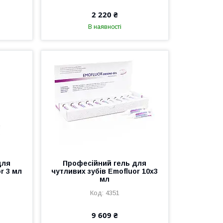
2 220 ₴
В наявності
для
Професійний гель для
r 3 мл
чутливих зубів Emofluor 10х3
мл
4351
9 609 ₴