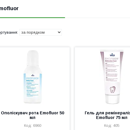
mofluor
Ополіскувач рота Emofluor 50
Гель для ремінераліз
мл
Emofluor 75 мл
6960
405