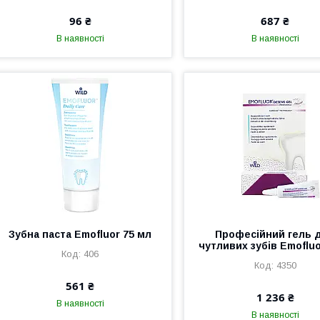
96 ₴
687 ₴
В наявності
В наявності
Зубна паста Emofluor 75 мл
Професійний гель 
чутливих зубів Emofluo
406
4350
561 ₴
1 236 ₴
В наявності
В наявності