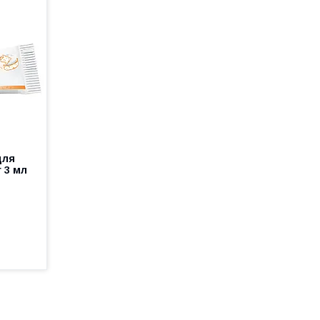
для
r 3 мл