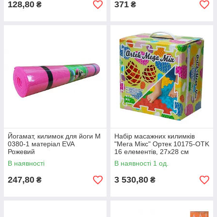
128,80
371
₴
₴
Йогамат, килимок для йоги M
Набір масажних килимків
0380-1 матеріал EVA
"Мега Мікс" Ортек 10175-OTK
Рожевий
16 елементів, 27x28 см
В наявності
В наявності 1 од.
247,80
3 530,80
₴
₴