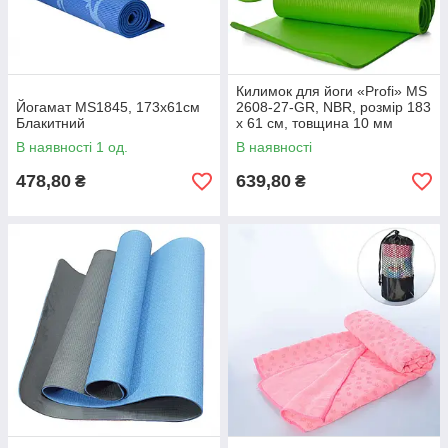
Килимок для йоги «Profi» MS
Йогамат MS1845, 173х61см
2608-27-GR, NBR, розмір 183
Блакитний
х 61 см, товщина 10 мм
В наявності 1 од.
В наявності
478,80
639,80
₴
₴