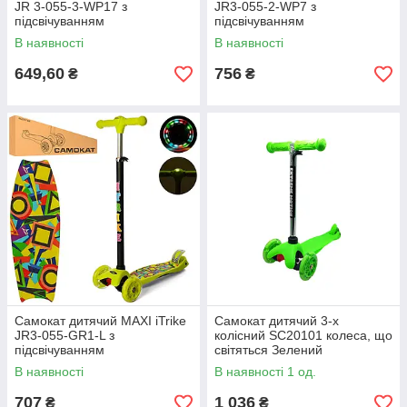
JR 3-055-3-WP17 з
JR3-055-2-WP7 з
підсвічуванням
підсвічуванням
В наявності
В наявності
649,60
756
₴
₴
Самокат дитячий MAXI iTrike
Самокат дитячий 3-х
JR3-055-GR1-L з
колісний SC20101 колеса, що
підсвічуванням
світяться Зелений
В наявності
В наявності 1 од.
707
1 036
₴
₴