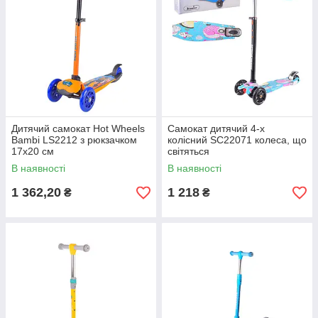
Дитячий самокат Hot Wheels
Самокат дитячий 4-х
Bambi LS2212 з рюкзачком
колісний SC22071 колеса, що
17х20 см
світяться
В наявності
В наявності
1 362,20
1 218
₴
₴