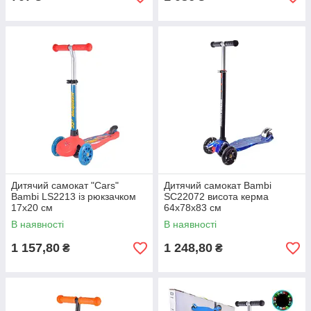
Дитячий самокат "Cars"
Дитячий самокат Bambi
Bambi LS2213 із рюкзачком
SC22072 висота керма
17х20 см
64x78x83 см
В наявності
В наявності
1 157,80
1 248,80
₴
₴