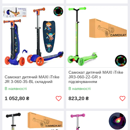
Самокат дитячий MAXI iTrike
Самокат дитячий MAXI iTrike
JR3-060-22-GR з
JR 3-060-35-BL складний
підсвічуванням
В наявності
В наявності
1 052,80
823,20
₴
₴