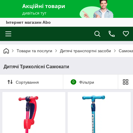
Інтернет магазин Abo
Товари та послуги
Дитячі транспортні засоби
Самока
Дитячі Триколісні Самокати
Сортування
0
Фільтри