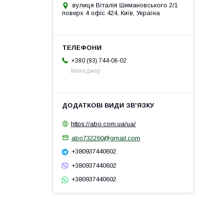
вулиця Віталія Шимановського 2/1
поверх 4 офіс 424, Київ, Україна
+380 (93) 744-06-02
Менеджер
https://abo.com.ua/ua/
abo732260@gmail.com
+380937440602
+380937440602
+380937440602