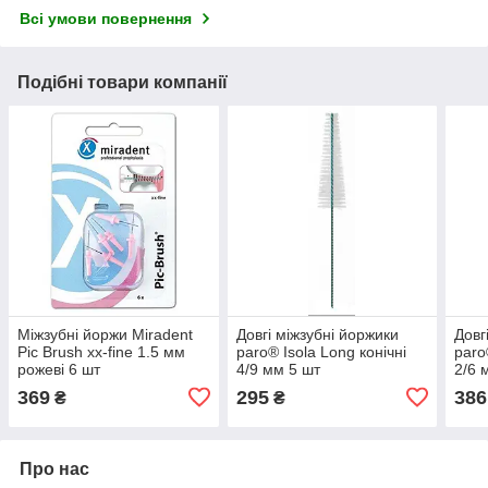
Всі умови повернення
Подібні товари компанії
Міжзубні йоржи Miradent
Довгі міжзубні йоржики
Довг
Pic Brush xx-fine 1.5 мм
paro® Isola Long конічні
paro
рожеві 6 шт
4/9 мм 5 шт
2/6 
369
295
386
₴
₴
Про нас