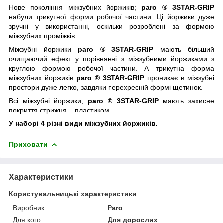
Нове покоління міжзубних йоржиків;
paro
®
3STAR-GRIP
набули трикутної форми робочої частини. Ці йоржики дуже
зручні у використанні, оскільки розроблені за формою
міжзубних проміжків.
Міжзубні йоржики
paro
®
3STAR-GRIP
мають більший
очищаючий ефект у порівнянні з міжзубними йоржиками з
круглою формою робочої частини. А трикутна форма
міжзубних йоржиків
paro
®
3STAR-GRIP
проникає в міжзубні
простори дуже легко, завдяки перехресній формі щетинок.
Всі міжзубні йоржики;
paro
®
3STAR-GRIP
мають захисне
покриття стрижня – пластиком.
У наборі 4 різні види міжзубних йоржиків.
Приховати
Характеристики
Користувальницькі характеристики
Виробник
Paro
Для кого
Для дорослих