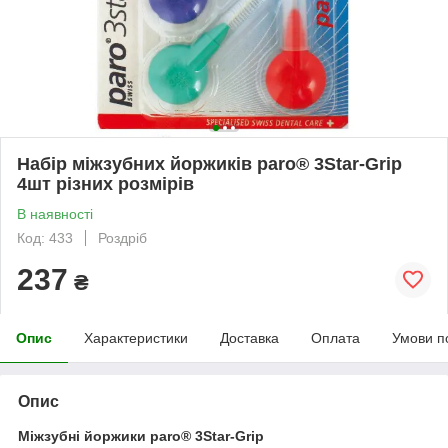
Набір міжзубних йоржиків paro® 3Star-Grip
4шт різних розмірів
В наявності
Код: 433
Роздріб
237
₴
Опис
Характеристики
Доставка
Оплата
Умови п
Опис
Міжзубні йоржики paro® 3Star-Grip