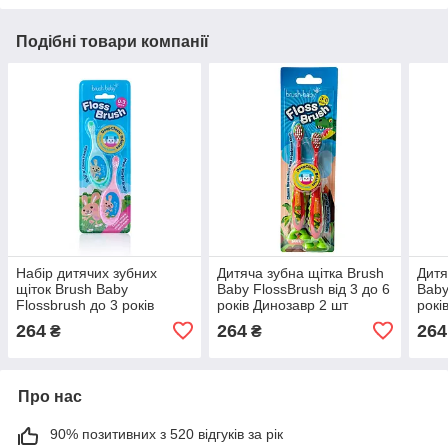
Подібні товари компанії
Набір дитячих зубних
Дитяча зубна щітка Brush
Дитя
щіток Brush Baby
Baby FlossBrush від 3 до 6
Baby
Flossbrush до 3 років
років Динозавр 2 шт
рокі
рожева і зелена 2 шт
264
264
264
₴
₴
Про нас
90% позитивних з 520 відгуків за рік