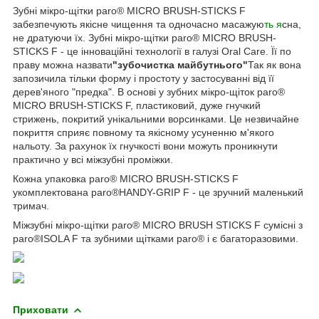
Зубні мікро-щітки paro® MICRO BRUSH-STICKS F
забезпечують якісне чищення та одночасно масажую
ть я
сна,
не дратуючи їх. Зубні мікро-щітки paro® MICRO BRUSH-
STICKS F - це інноваційні технології в галузі Oral Care. Її по
праву можна назвати
"зубочистка майбутнього"
Так як вона
запозичила тільки форму і простоту у застосуванні від її
дерев'яного "предка". В основі у зубних мікро-щіток paro®
MICRO BRUSH-STICKS F, пластиковий, дуже гнучкий
стрижень, покритий унікальними ворсинками. Це незвичайне
покриття сприяє повному та якісному усуненню м'якого
нальоту. За рахунок їх гнучкості вони можуть проникнути
практично у всі міжзубні проміжки.
Кожна упаковка paro® MICRO BRUSH-STICKS F
укомплектована paro®HANDY-GRIP F - це зручний маленький
тримач.
Міжзубні мікро-щітки paro® MICRO BRUSH STICKS F сумісні з
paro®ISOLA F та зубними щітками paro® і є багаторазовими.
Приховати