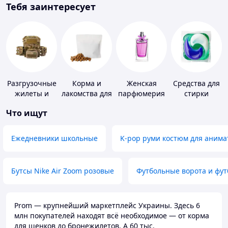
Тебя заинтересует
Разгрузочные
Корма и
Женская
Средства для
жилеты и
лакомства для
парфюмерия
стирки
плитоноски
домашних
Что ищут
без плит
животных и
птиц
Ежедневники школьные
K-pop руми костюм для анима
Бутсы Nike Air Zoom розовые
Футбольные ворота и фу
Prom — крупнейший маркетплейс Украины. Здесь 6
млн покупателей находят всё необходимое — от корма
для щенков до бронежилетов. А 60 тыс.