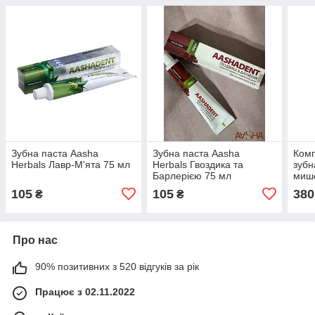
Зубна паста Aasha
Зубна паста Aasha
Комп
Herbals Лавр-М'ята 75 мл
Herbals Гвоздика та
зубн
Барлерією 75 мл
мише
зубн
105
105
380
₴
₴
захи
мл
Про нас
90% позитивних з 520 відгуків за рік
Працює з 02.11.2022