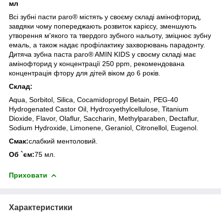
мл
Всі зубні пасти paro® містять у своєму складі амінофторид,
завдяки чому попереджають розвиток карієсу, зменшують
утворення м'якого та твердого зубного нальоту, зміцнює зубну
емаль, а також надає профілактику захворювань парадонту.
Дитяча зубна паста paro® AMIN KIDS у своєму складі має
амінофторид у концентрації 250 ppm, рекомендована
концентрація фтору для дітей віком до 6 років.
Склад:
Aqua, Sorbitol, Silica, Cocamidopropyl Betain, PEG-40
Hydrogenated Castor Oil, Hydroxyethylcellulose, Titanium
Dioxide, Flavor, Olaflur, Saccharin, Methylparaben, Dectaflur,
Sodium Hydroxide, Limonene, Geraniol, Citronellol, Eugenol.
Смак:
слабкий ментоловий.
Об `єм:
75 мл.
Приховати
Характеристики