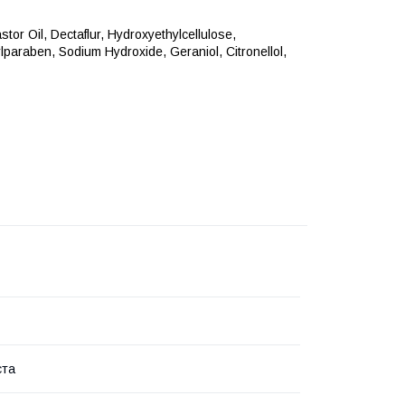
or Oil, Dectaflur, Hydroxyethylcellulose,
ylparaben, Sodium Hydroxide, Geraniol, Citronellol,
ста