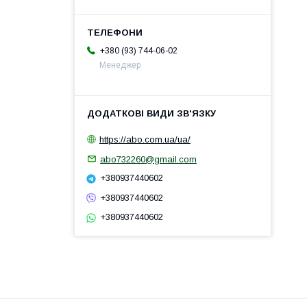
+380 (93) 744-06-02
Менеджер
https://abo.com.ua/ua/
abo732260@gmail.com
+380937440602
+380937440602
+380937440602