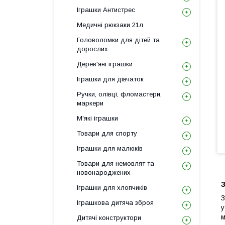
Іграшки Антистрес
Медичні рюкзаки 21л
Головоломки для дітей та
дорослих
Дерев'яні іграшки
Іграшки для дівчаток
Ручки, олівці, фломастери,
маркери
М'які іграшки
Товари для спорту
Іграшки для малюків
Товари для немовлят та
новонароджених
З
Іграшки для хлопчиків
З
Іграшкова дитяча зброя
у
м
Дитячі конструктори