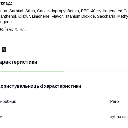
Склад:
qua, Sorbitol, Silica, Cocamidopropyl Betain, PEG-40 Hydrogenated Cast
anthenol, Olaflur, Limonene, Flavor, Titanium Dioxide, Saccharin, Meth
ugenol.
Об `єм:
75 мл.
арактеристики
Користувальницькі характеристики
иробник
Paro
ип
зубна па