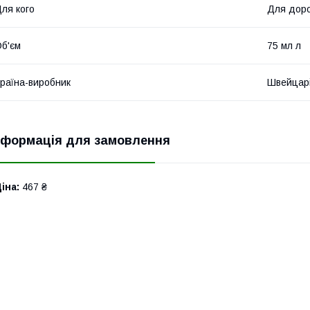
ля кого
Для дор
б'єм
75 мл л
раїна-виробник
Швейцар
нформація для замовлення
іна:
467 ₴