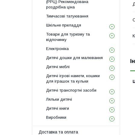
(РРЦ) Рекомендована
Д
роздрібна ціна
Тимчасові татуювання
О
Шкільне приладдя
Товари для туризму та
К
відпочинку
Електроніка
Дитячі дошки для малювання
І
Дитячі меблі
Дитячі ігрові намети, кошики
для іграшок та кульки
Ц
Дитячі транспортні засоби
Ляльки дитячі
Дитячі книги
Виробники
Доставка та оплата