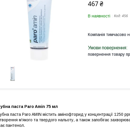
467 ₴
В наявності
Код:
456
Компанія тимчасово 
повернення товару п
убна паста Paro Amin 75 мл
убна паста Paro AMIN містить амінофторид у концентрації 1250 p
творення м'якого та твердого нальоту, а також запобігає захворюв
ає пантенол.