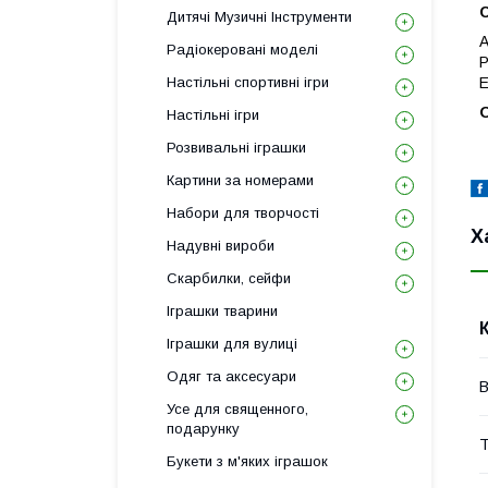
Дитячі Музичні Інструменти
A
Радіокеровані моделі
P
Настільні спортивні ігри
E
Настільні ігри
Розвивальні іграшки
Картини за номерами
Набори для творчості
Х
Надувні вироби
Скарбилки, сейфи
Іграшки тварини
Іграшки для вулиці
Одяг та аксесуари
В
Усе для священного,
подарунку
Т
Букети з м'яких іграшок