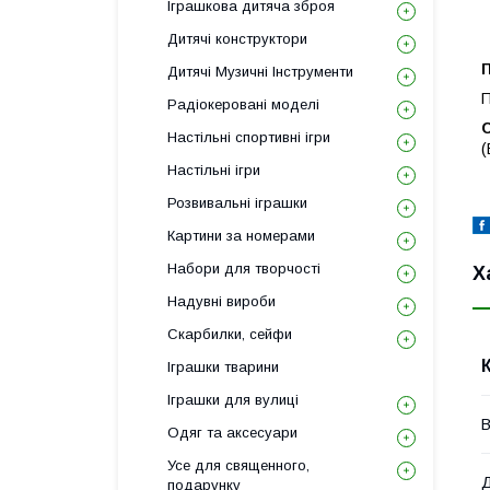
Іграшкова дитяча зброя
Дитячі конструктори
Дитячі Музичні Інструменти
П
Радіокеровані моделі
Настільні спортивні ігри
(
Настільні ігри
Розвивальні іграшки
Картини за номерами
Набори для творчості
Х
Надувні вироби
Скарбилки, сейфи
Іграшки тварини
Іграшки для вулиці
В
Одяг та аксесуари
Усе для священного,
Д
подарунку