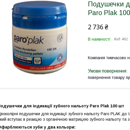
Подушечки дл
Paro Plak 10
2 736 ₴
В наявності
Код:
461
Компанія тимчасово 
повернення товару п
одушечки для індикації зубного нальоту Paro Plak 100 шт
воколірні подушечки для індикації зубного нальоту Paro PLAK до ї
кий вступає в реакцію з органічною матрицею зубного нальоту та 
Офарблюються зуби у два кольори: