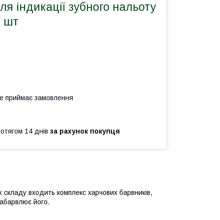
я індикації зубного нальоту
0 шт
не приймає замовлення
ротягом 14 днів
за рахунок покупця
х складу входить комплекс харчових барвників,
забарвлює його.