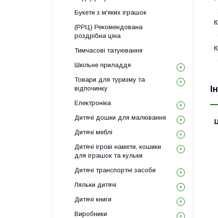
Букети з м'яких іграшок
К
(РРЦ) Рекомендована
роздрібна ціна
К
Тимчасові татуювання
Шкільне приладдя
Товари для туризму та
І
відпочинку
Електроніка
Дитячі дошки для малювання
Ц
Дитячі меблі
Дитячі ігрові намети, кошики
для іграшок та кульки
Дитячі транспортні засоби
Ляльки дитячі
Дитячі книги
Виробники