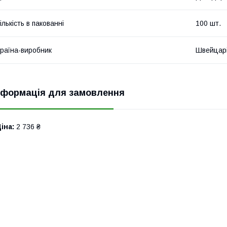
ількість в пакованні
100 шт.
раїна-виробник
Швейцар
нформація для замовлення
іна:
2 736 ₴