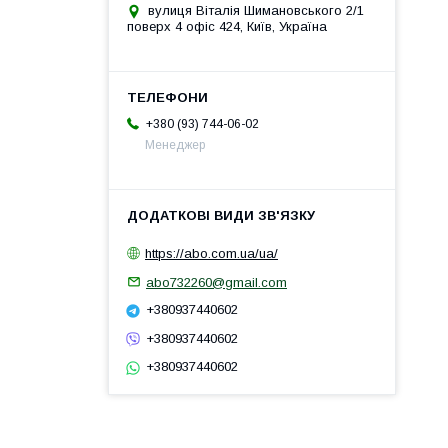
вулиця Віталія Шимановського 2/1
поверх 4 офіс 424, Київ, Україна
+380 (93) 744-06-02
Менеджер
https://abo.com.ua/ua/
abo732260@gmail.com
+380937440602
+380937440602
+380937440602