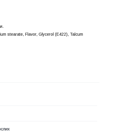
и.
ium stearate, Flavor, Glycerol (E422), Talcum
ослих