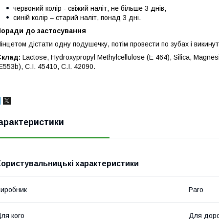
червоний колір - свіжий наліт, не більше 3 днів,
синій колір – старий наліт, понад 3 дні.
Поради до застосування
інцетом дістати одну подушечку, потім провести по зубах і викинут
Склад:
Lactose, Hydroxypropyl Methylcellulose (E 464), Silica, Magnes
E553b), C.I. 45410, C.I. 42090.
арактеристики
Користувальницькі характеристики
иробник
Paro
ля кого
Для дор