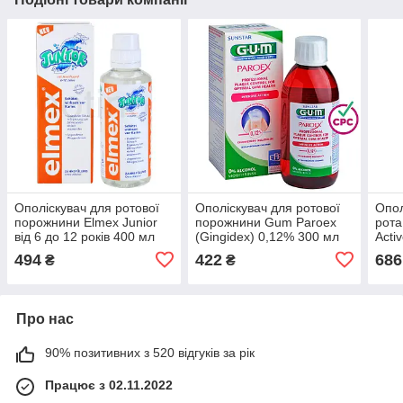
Ополіскувач для ротової
Ополіскувач для ротової
Опол
порожнини Elmex Junior
порожнини Gum Paroex
рота
від 6 до 12 років 400 мл
(Gingidex) 0,12% 300 мл
Acti
кисн
494
422
686
₴
₴
Про нас
90% позитивних з 520 відгуків за рік
Працює з 02.11.2022