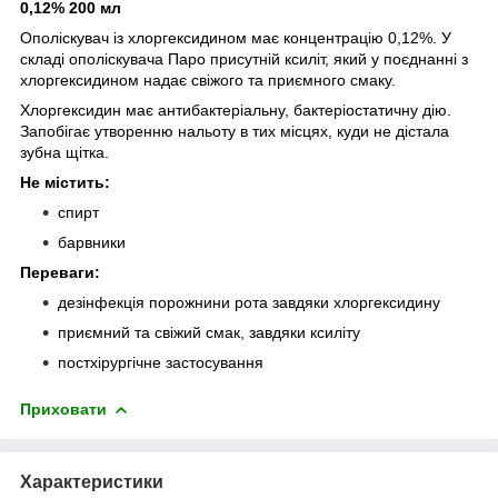
0,12% 200 мл
Ополіскувач із хлоргексидином має концентрацію 0,12%. У
складі ополіскувача Паро присутній ксиліт, який у поєднанні з
хлоргексидином надає свіжого та приємного смаку.
Хлоргексидин має антибактеріальну, бактеріостатичну дію.
Запобігає утворенню нальоту в тих місцях, куди не дістала
зубна щітка.
Не містить:
спирт
барвники
Переваги:
дезінфекція порожнини рота завдяки хлоргексидину
приємний та свіжий смак, завдяки ксиліту
постхірургічне застосування
Приховати
Характеристики