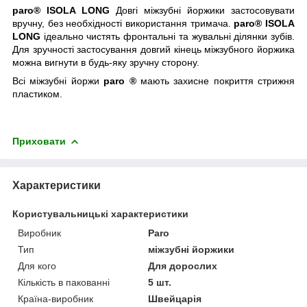
paro®
ISOLA LONG
Довгі міжзубні йоржики застосовувати
вручну, без необхідності використання тримача.
paro®
ISOLA
LONG
ідеально чистять фронтальні та жувальні ділянки зубів.
Для зручності застосування довгий кінець міжзубного йоржика
можна вигнути в будь-яку зручну сторону.
Всі міжзубні йоржи
paro ®
мають захисне покриття стрижня
пластиком.
Приховати
Характеристики
Користувальницькі характеристики
Виробник
Paro
Тип
міжзубні йоржики
Для кого
Для дорослих
Кількість в пакованні
5 шт.
Країна-виробник
Швейцарія