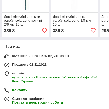
Довгі міжзубні йоржики
Довгі міжзубні йоржи
Довг
paro® Isola Long конічні
paro® Isola Long 1.9 мм
paro
2/6 мм 10 шт
10 шт
шт
386
386
295
₴
₴
Про нас
90% позитивних з 520 відгуків за рік
Працює з 02.11.2022
м. Київ
вулиця Віталія Шимановського 2/1 поверх 4 офіс 424,
Київ, Україна
Контакти
Сьогодні вихідний
Показати весь графік роботи