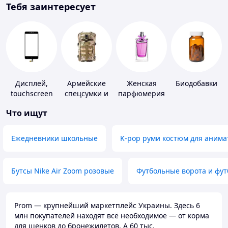
Тебя заинтересует
Дисплей,
Армейские
Женская
Биодобавки
touchscreen
спецсумки и
парфюмерия
для
рюкзаки
Что ищут
телефонов
Ежедневники школьные
K-pop руми костюм для анима
Бутсы Nike Air Zoom розовые
Футбольные ворота и фу
Prom — крупнейший маркетплейс Украины. Здесь 6
млн покупателей находят всё необходимое — от корма
для щенков до бронежилетов. А 60 тыс.