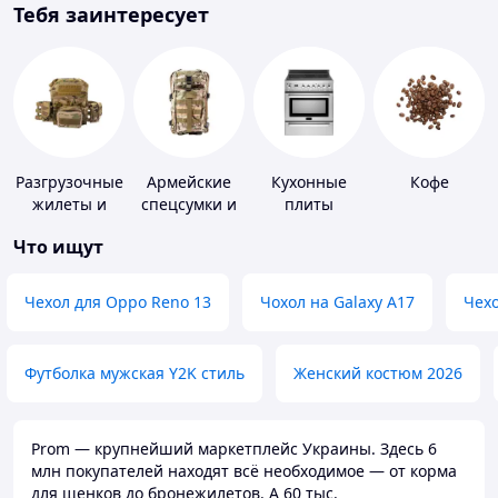
Тебя заинтересует
Разгрузочные
Армейские
Кухонные
Кофе
жилеты и
спецсумки и
плиты
плитоноски
рюкзаки
Что ищут
без плит
Чехол для Oppo Reno 13
Чохол на Galaxy A17
Чехо
Футболка мужская Y2K стиль
Женский костюм 2026
Prom — крупнейший маркетплейс Украины. Здесь 6
млн покупателей находят всё необходимое — от корма
для щенков до бронежилетов. А 60 тыс.