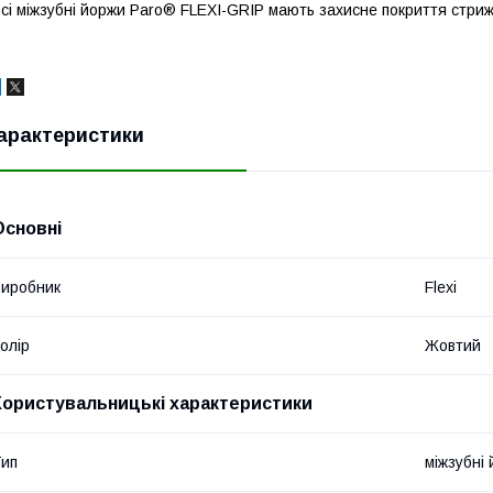
сі міжзубні йоржи Paro® FLEXI-GRIP мають захисне покриття стриж
арактеристики
Основні
иробник
Flexi
олір
Жовтий
Користувальницькі характеристики
ип
міжзубні