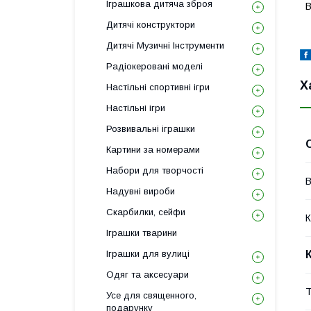
Іграшкова дитяча зброя
В
Дитячі конструктори
Дитячі Музичні Інструменти
Радіокеровані моделі
Х
Настільні спортивні ігри
Настільні ігри
Розвивальні іграшки
Картини за номерами
Набори для творчості
В
Надувні вироби
Скарбилки, сейфи
К
Іграшки тварини
Іграшки для вулиці
Одяг та аксесуари
Т
Усе для священного,
подарунку