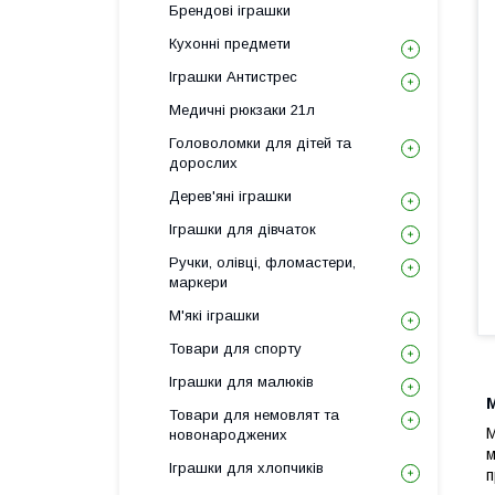
Брендові іграшки
Кухонні предмети
Іграшки Антистрес
Медичні рюкзаки 21л
Головоломки для дітей та
дорослих
Дерев'яні іграшки
Іграшки для дівчаток
Ручки, олівці, фломастери,
маркери
М'які іграшки
Товари для спорту
Іграшки для малюків
М
Товари для немовлят та
М
новонароджених
м
Іграшки для хлопчиків
п