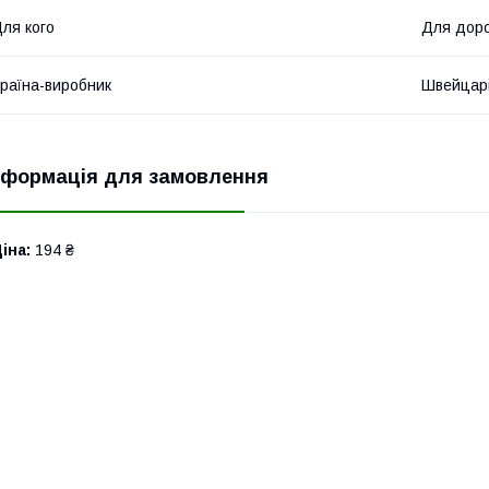
ля кого
Для дор
раїна-виробник
Швейцар
нформація для замовлення
іна:
194 ₴