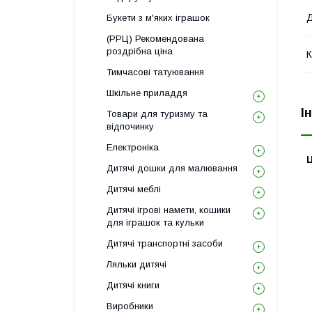
Д
Букети з м'яких іграшок
(РРЦ) Рекомендована
роздрібна ціна
К
Тимчасові татуювання
Шкільне приладдя
І
Товари для туризму та
відпочинку
Електроніка
Ц
Дитячі дошки для малювання
Дитячі меблі
Дитячі ігрові намети, кошики
для іграшок та кульки
Дитячі транспортні засоби
Ляльки дитячі
Дитячі книги
Виробники