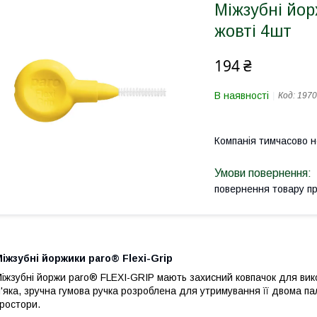
Міжзубні йор
жовті 4шт
194 ₴
В наявності
Код:
1970
Компанія тимчасово 
повернення товару п
іжзубні йоржики paro® Flexi-Grip
іжзубні йоржи paro® FLEXI-GRIP мають захисний ковпачок для вик
'яка, зручна гумова ручка розроблена для утримування її двома п
ростори.