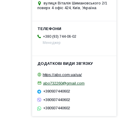
вулиця Віталія Шимановського 2/1
поверх 4 офіс 424, Київ, Україна
+380 (93) 744-06-02
Менеджер
https://abo.com.ua/ua/
abo732260@gmail.com
+380937440602
+380937440602
+380937440602