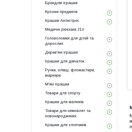
Брендові іграшки
Кухонні предмети
Іграшки Антистрес
Медичні рюкзаки 21л
Головоломки для дітей та
дорослих
Дерев'яні іграшки
Іграшки для дівчаток
Ручки, олівці, фломастери,
маркери
М'які іграшки
Товари для спорту
Іграшки для малюків
М
Товари для немовлят та
М
новонароджених
м
Іграшки для хлопчиків
п