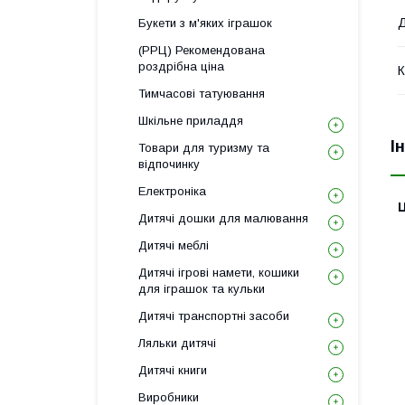
Д
Букети з м'яких іграшок
(РРЦ) Рекомендована
роздрібна ціна
К
Тимчасові татуювання
Шкільне приладдя
І
Товари для туризму та
відпочинку
Електроніка
Ц
Дитячі дошки для малювання
Дитячі меблі
Дитячі ігрові намети, кошики
для іграшок та кульки
Дитячі транспортні засоби
Ляльки дитячі
Дитячі книги
Виробники