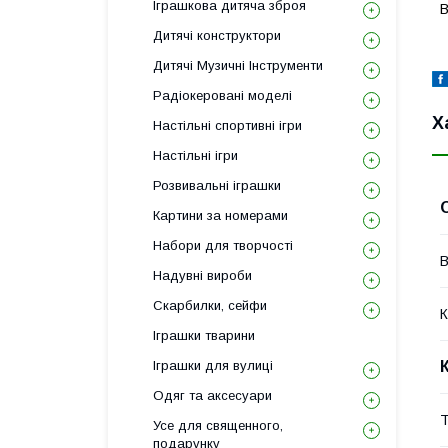
Іграшкова дитяча зброя
В
Дитячі конструктори
Дитячі Музичні Інструменти
Радіокеровані моделі
Х
Настільні спортивні ігри
Настільні ігри
Розвивальні іграшки
Картини за номерами
Набори для творчості
В
Надувні вироби
Скарбилки, сейфи
К
Іграшки тварини
Іграшки для вулиці
Одяг та аксесуари
Т
Усе для священного,
подарунку