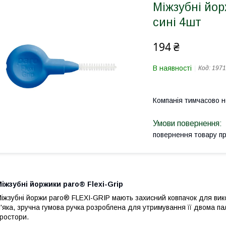
Міжзубні йор
сині 4шт
194 ₴
В наявності
Код:
1971
Компанія тимчасово 
повернення товару п
іжзубні йоржики paro® Flexi-Grip
іжзубні йоржи paro® FLEXI-GRIP мають захисний ковпачок для вик
'яка, зручна гумова ручка розроблена для утримування її двома п
ростори.