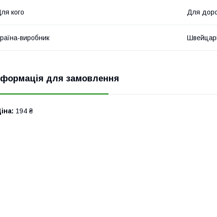
ля кого
Для дор
раїна-виробник
Швейцар
нформація для замовлення
іна:
194 ₴