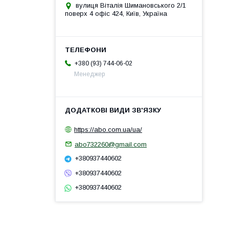
вулиця Віталія Шимановського 2/1
поверх 4 офіс 424, Київ, Україна
+380 (93) 744-06-02
Менеджер
https://abo.com.ua/ua/
abo732260@gmail.com
+380937440602
+380937440602
+380937440602