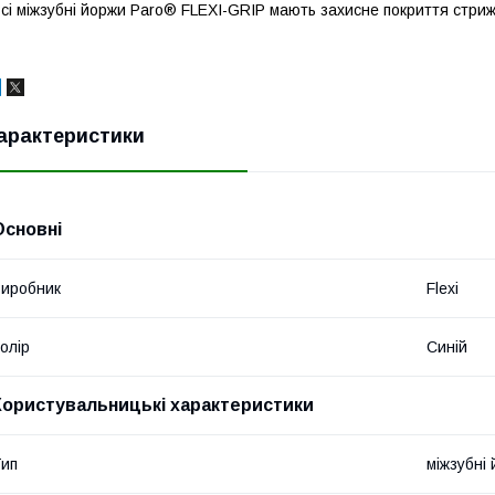
сі міжзубні йоржи Paro® FLEXI-GRIP мають захисне покриття стриж
арактеристики
Основні
иробник
Flexi
олір
Синій
Користувальницькі характеристики
ип
міжзубні