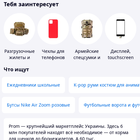
Тебя заинтересует
Разгрузочные
Чехлы для
Армейские
Дисплей,
жилеты и
телефонов
спецсумки и
touchscreen
плитоноски
рюкзаки
для
Что ищут
без плит
телефонов
Ежедневники школьные
K-pop руми костюм для анима
Бутсы Nike Air Zoom розовые
Футбольные ворота и фу
Prom — крупнейший маркетплейс Украины. Здесь 6
млн покупателей находят всё необходимое — от корма
для щенков до бронежилетов. А 60 тыс.