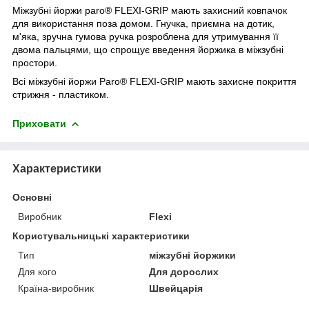
Міжзубні йоржи paro® FLEXI-GRIP мають захисний ковпачок
для використання поза домом. Гнучка, приємна на дотик,
м'яка, зручна гумова ручка розроблена для утримування її
двома пальцями, що спрощує введення йоржика в міжзубні
простори.
Всі міжзубні йоржи Paro® FLEXI-GRIP мають захисне покриття
стрижня - пластиком.
Приховати
Характеристики
Основні
Виробник
Flexi
Користувальницькі характеристики
Тип
міжзубні йоржики
Для кого
Для дорослих
Країна-виробник
Швейцарія