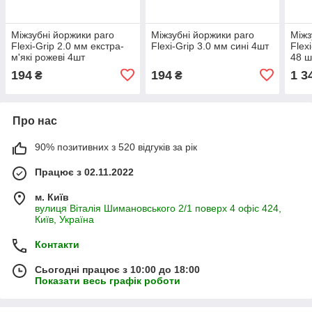
Міжзубні йоржики paro
Міжзубні йоржики paro
Міжз
Flexi-Grip 2.0 мм екстра-
Flexi-Grip 3.0 мм сині 4шт
Flex
м'які рожеві 4шт
48 ш
194
194
1 3
₴
₴
Про нас
90% позитивних з 520 відгуків за рік
Працює з 02.11.2022
м. Київ
вулиця Віталія Шимановського 2/1 поверх 4 офіс 424,
Київ, Україна
Контакти
Сьогодні працює з 10:00 до 18:00
Показати весь графік роботи