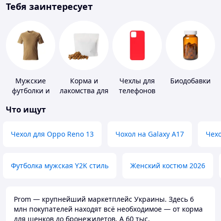
Тебя заинтересует
Мужские
Корма и
Чехлы для
Биодобавки
футболки и
лакомства для
телефонов
майки
домашних
Что ищут
животных и
птиц
Чехол для Oppo Reno 13
Чохол на Galaxy A17
Чехо
Футболка мужская Y2K стиль
Женский костюм 2026
Prom — крупнейший маркетплейс Украины. Здесь 6
млн покупателей находят всё необходимое — от корма
для щенков до бронежилетов. А 60 тыс.