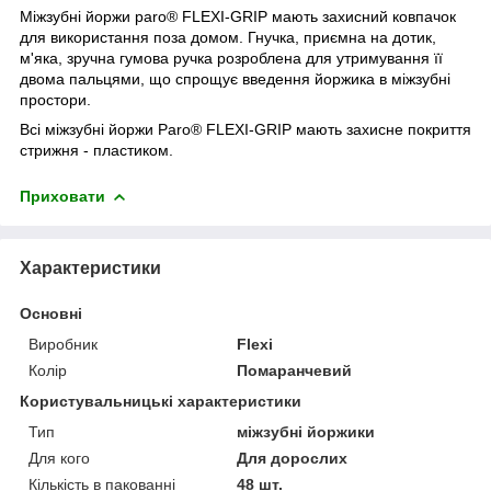
Міжзубні йоржи paro® FLEXI-GRIP мають захисний ковпачок
для використання поза домом. Гнучка, приємна на дотик,
м'яка, зручна гумова ручка розроблена для утримування її
двома пальцями, що спрощує введення йоржика в міжзубні
простори.
Всі міжзубні йоржи Paro® FLEXI-GRIP мають захисне покриття
стрижня - пластиком.
Приховати
Характеристики
Основні
Виробник
Flexi
Колір
Помаранчевий
Користувальницькі характеристики
Тип
міжзубні йоржики
Для кого
Для дорослих
Кількість в пакованні
48 шт.