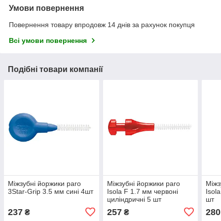
Умови повернення
Повернення товару впродовж 14 днів за рахунок покупця
Всі умови повернення
Подібні товари компанії
Міжзубні йоржики paro
Міжзубні йоржики paro
Міжз
3Star-Grip 3.5 мм сині 4шт
Isola F 1.7 мм червоні
Isol
циліндричні 5 шт
шт
237
257
280
₴
₴