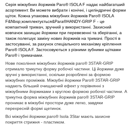
Серія міжзубних йоржиків Paro® ISOLA F надає найбагатший
асортимент. Ви можете вибрати і конічні, і циліндричні форми
щіток. Кожна упаковка міжзубних йоржиків Paro® ISOLA
F&Nbsp;комплектується&Para®HANDY-GRIP F - це
компактний тримач, зручний у використанні. Захисний
ковпачок захищає йоржики при перевезенні та зберіганні, а
також полегшує заміну нових йоржиків на тримачі. Прості в
застосуванні, за рахунок спеціального механізму кріплення
Paro® ISOLA F. Застосовуються з різними зубними щітками
Paro® і тримачами.
Нове покоління міжзубних йоржиків paro® 3STAR-GRIP
отримало трикутну форму робочої частини. Ці йоржики дуже
зручні у використанні, оскільки розроблені за формою
міжзубних проміжків. Міжзубні йоржики Paro® 3STAR-GRIP
надають більший очищаючий ефект у порівнянні з
міжзубними йоржиками з круглою формою робочої частини. А
трикутна форма міжзубних йоржиків paro® 3STAR-GRIP
проникає в міжзубні простори дуже легко, завдяки
перехресній формі щетинок.
Всі міжзубні йоржики;paro® Isola 3Star мають захисне
покриття стрижня - пластиком.