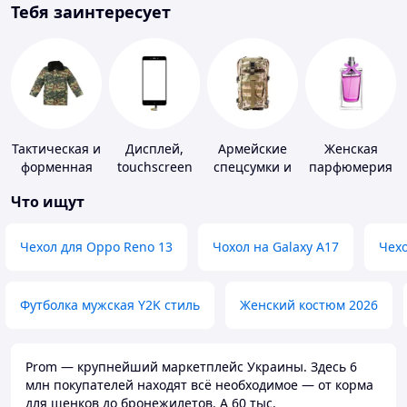
Тебя заинтересует
Тактическая и
Дисплей,
Армейские
Женская
форменная
touchscreen
спецсумки и
парфюмерия
одежда
для
рюкзаки
Что ищут
телефонов
Чехол для Oppo Reno 13
Чохол на Galaxy A17
Чехо
Футболка мужская Y2K стиль
Женский костюм 2026
Prom — крупнейший маркетплейс Украины. Здесь 6
млн покупателей находят всё необходимое — от корма
для щенков до бронежилетов. А 60 тыс.