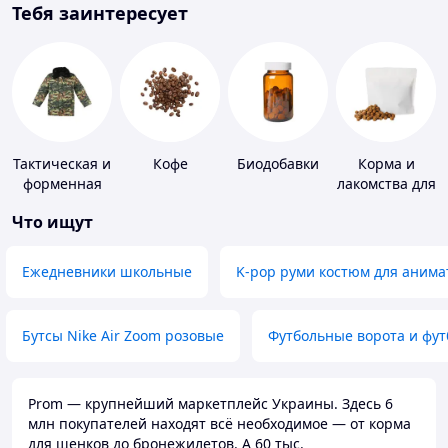
Тебя заинтересует
Тактическая и
Кофе
Биодобавки
Корма и
форменная
лакомства для
одежда
домашних
Что ищут
животных и
птиц
Ежедневники школьные
K-pop руми костюм для анима
Бутсы Nike Air Zoom розовые
Футбольные ворота и фу
Prom — крупнейший маркетплейс Украины. Здесь 6
млн покупателей находят всё необходимое — от корма
для щенков до бронежилетов. А 60 тыс.