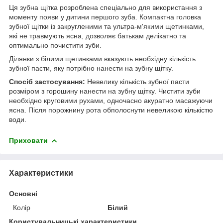
Ця зубна щітка розроблена спеціально для використання з
моменту появи у дитини першого зуба. Компактна головка
зубної щітки із закругленими та ультра-м'якими щетинками,
які не травмують ясна, дозволяє батькам делікатно та
оптимально почистити зуби.
Ділянки з білими щетинками вказують необхідну кількість
зубної пасти, яку потрібно нанести на зубну щітку.
Спосіб застосування:
Невелику кількість зубної пасти
розміром з горошину нанести на зубну щітку. Чистити зуби
необхідно круговими рухами, одночасно акуратно масажуючи
ясна. Після порожнину рота обполоснути невеликою кількістю
води.
Приховати
Характеристики
Основні
Колір
Білий
Користувальницькі характеристики